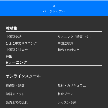
▲
ページトップへ
教材集
中国語会話
リスニング「時事中文」
ひよこ中文リスニング
中国語歌詞
中国語文法大全
初めての超短文
特集
eラーニング
オンラインスクール
担任制・講師
教材・カリキュラム
学習メソッド
料金プラン
受講までの流れ
レッスン予約