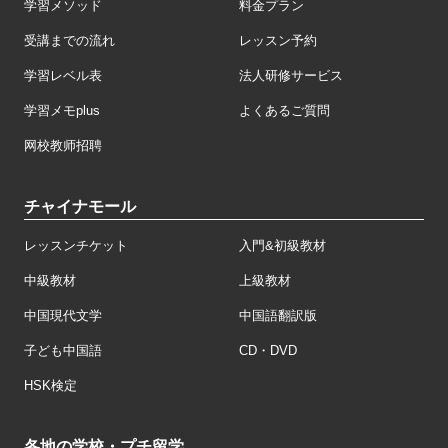
学習メソッド
料金プラン
受講までの流れ
レッスン予約
学習レベル表
法人研修サービス
学習メモplus
よくあるご質問
网校教师招聘
チャイナモール
レッスンチケット
入門&初級教材
中級教材
上級教材
中国現代文学
中国語翻訳版
子ども中国語
CD・DVD
HSK検定
各地の学校・プチ留学