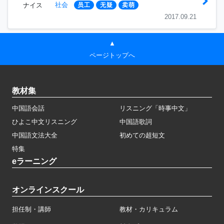
社会
ナイス
员工
无疑
卖萌
2017.09.21
▲
ページトップへ
教材集
中国語会話
リスニング「時事中文」
ひよこ中文リスニング
中国語歌詞
中国語文法大全
初めての超短文
特集
eラーニング
オンラインスクール
担任制・講師
教材・カリキュラム