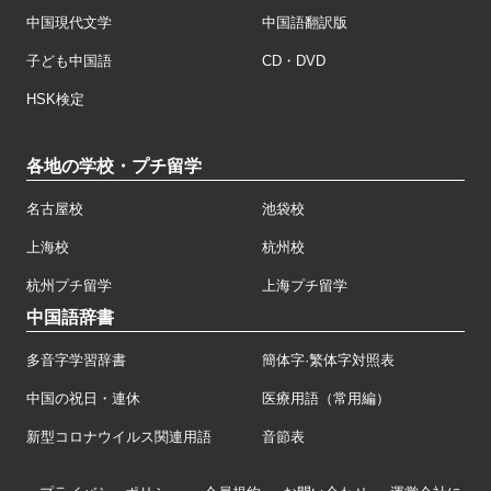
中国現代文学
中国語翻訳版
子ども中国語
CD・DVD
HSK検定
各地の学校・プチ留学
名古屋校
池袋校
上海校
杭州校
杭州プチ留学
上海プチ留学
中国語辞書
多音字学習辞書
簡体字·繁体字対照表
中国の祝日・連休
医療用語（常用編）
新型コロナウイルス関連用語
音節表