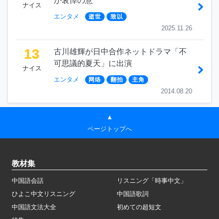
が哀悼の意
ナイス
エンタメ
逝世
致以
2025.11.26
13
古川雄輝が日中合作ネットドラマ「不
可思議的夏天」に出演
ナイス
エンタメ
网络
翻拍
主角
2014.08.20
▲
ページトップへ
教材集
中国語会話
リスニング「時事中文」
ひよこ中文リスニング
中国語歌詞
中国語文法大全
初めての超短文