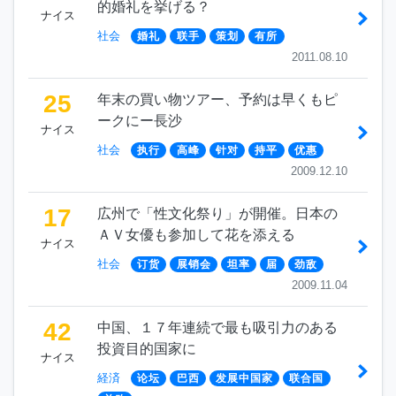
的婚礼を挙げる？
ナイス
社会
婚礼
联手
策划
有所
2011.08.10
25
年末の買い物ツアー、予約は早くもピ
ークにー長沙
ナイス
社会
执行
高峰
针对
持平
优惠
2009.12.10
17
広州で「性文化祭り」が開催。日本の
ＡＶ女優も参加して花を添える
ナイス
社会
订货
展销会
坦率
届
劲敌
2009.11.04
42
中国、１７年連続で最も吸引力のある
投資目的国家に
ナイス
経済
论坛
巴西
发展中国家
联合国