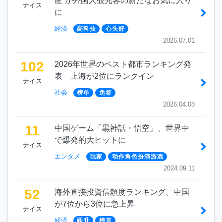
産“が外国人観光客の新たなお気に入り
ナイス
に
経済
高科技
心头好
2026.07.01
102
2026年世界のベスト都市ランキング発
表 上海が2位にランクイン
ナイス
社会
榜单
免签
2026.04.08
11
中国ゲーム「黒神話・悟空」、世界中
で爆発的大ヒットに
ナイス
エンタメ
玩家
动作角色扮演游戏
2024.09.11
52
海外直接投資信頼度ランキング、中国
が7位から3位に急上昇
ナイス
経済
跃升
榜首