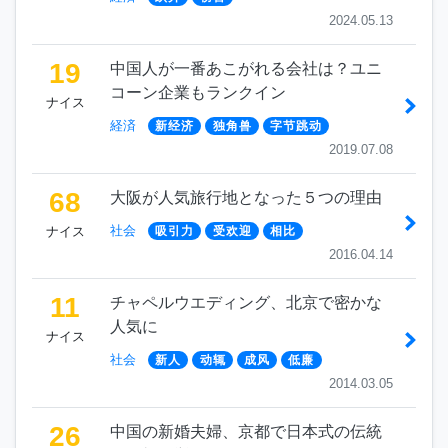
2024.05.13
19
中国人が一番あこがれる会社は？ユニ
コーン企業もランクイン
ナイス
経済
新经济
独角兽
字节跳动
2019.07.08
68
大阪が人気旅行地となった５つの理由
社会
ナイス
吸引力
受欢迎
相比
2016.04.14
11
チャペルウエディング、北京で密かな
人気に
ナイス
社会
新人
动辄
成风
低廉
2014.03.05
26
中国の新婚夫婦、京都で日本式の伝統