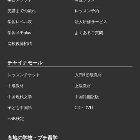
受講までの流れ
レッスン予約
学習レベル表
法人研修サービス
学習メモplus
よくあるご質問
网校教师招聘
チャイナモール
レッスンチケット
入門&初級教材
中級教材
上級教材
中国現代文学
中国語翻訳版
子ども中国語
CD・DVD
HSK検定
各地の学校・プチ留学