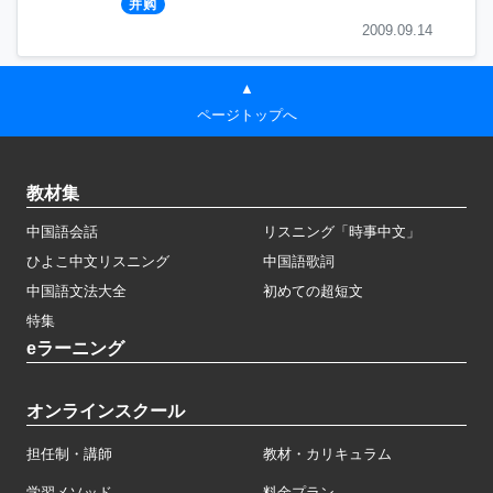
并购
2009.09.14
▲
ページトップへ
教材集
中国語会話
リスニング「時事中文」
ひよこ中文リスニング
中国語歌詞
中国語文法大全
初めての超短文
特集
eラーニング
オンラインスクール
担任制・講師
教材・カリキュラム
学習メソッド
料金プラン