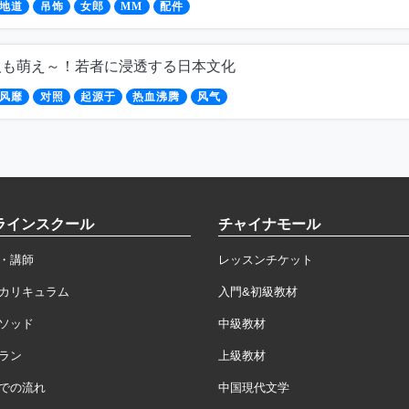
地道
吊饰
女郎
MM
配件
人も萌え～！若者に浸透する日本文化
风靡
对照
起源于
热血沸腾
风气
ラインスクール
チャイナモール
・講師
レッスンチケット
カリキュラム
入門&初級教材
ソッド
中級教材
ラン
上級教材
での流れ
中国現代文学