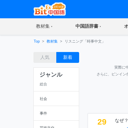
(current)
(current)
教材集
中国語辞書
Top
教材集
リスニング「時事中文」
人気
新着
実際に
ジャンル
さらに、ピンイン
総合
社会
事件
29
なぜ
芸術文化