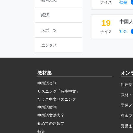
社会
ナイス
経済
19
中国
スポーツ
社会
ナイス
エンタメ
教材集
オン
中国語会話
担任制
リスニング「時事中文」
教材・
ひよこ中文リスニング
学習メ
中国語歌詞
中国語文法大全
料金プ
初めての超短文
受講ま
特集