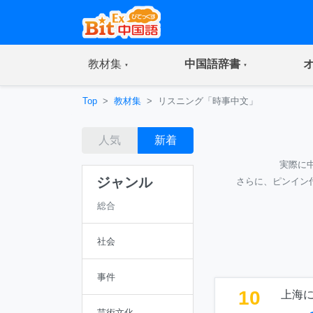
(current)
(current)
教材集
中国語辞書
Top
教材集
リスニング「時事中文」
人気
新着
実際に
ジャンル
さらに、ピンイン
総合
社会
事件
10
上海
芸術文化