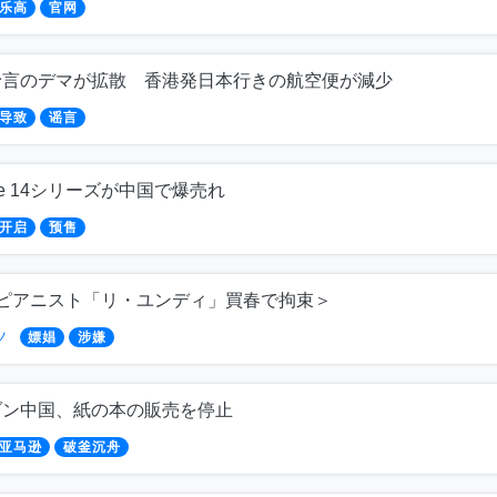
乐高
官网
予言のデマが拡散 香港発日本行きの航空便が減少
导致
谣言
one 14シリーズが中国で爆売れ
开启
预售
名ピアニスト「リ・ユンディ」買春で拘束＞
ツ
嫖娼
涉嫌
ゾン中国、紙の本の販売を停止
亚马逊
破釜沉舟