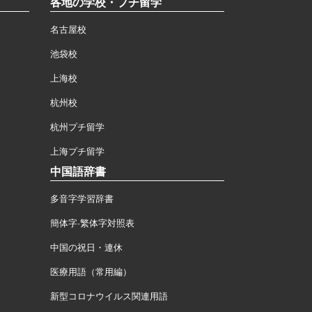
各地の学校・プチ留学
名古屋校
池袋校
上海校
杭州校
杭州プチ留学
上海プチ留学
中国語辞書
多音字学習辞書
簡体字·繁体字対照表
中国の祝日・連休
医療用語（常用編）
新型コロナウイルス関連用語