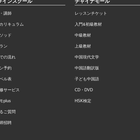
ラインスクール
チャイナモール
・講師
レッスンチケット
カリキュラム
入門&初級教材
ソッド
中級教材
ラン
上級教材
での流れ
中国現代文学
ン予約
中国語翻訳版
ベル表
子ども中国語
修サービス
CD・DVD
plus
HSK検定
るご質問
师招聘