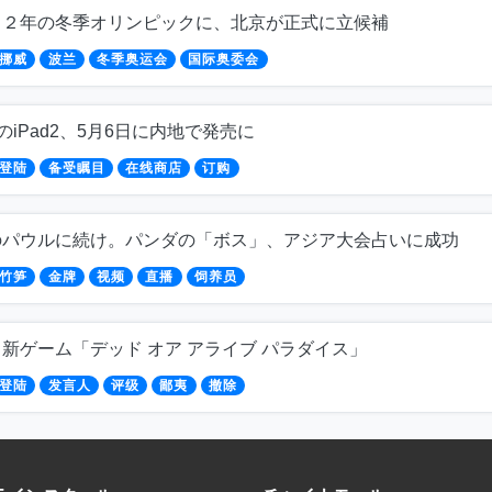
２２年の冬季オリンピックに、北京が正式に立候補
挪威
波兰
冬季奥运会
国际奥委会
leのiPad2、5月6日に内地で発売に
登陆
备受瞩目
在线商店
订购
のパウルに続け。パンダの「ボス」、アジア大会占いに成功
竹笋
金牌
视频
直播
饲养员
新ゲーム「デッド オア アライブ パラダイス」
登陆
发言人
评级
鄙夷
撤除