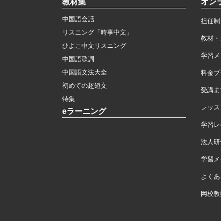
教材集
オン
中国語会話
担任制
リスニング「時事中文」
教材・
ひよこ中文リスニング
学習メ
中国語歌詞
中国語文法大全
料金プ
初めての超短文
受講ま
特集
レッス
eラーニング
学習レ
法人研
学習メモ
よくあ
网校教