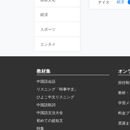
経済
ナイス
経済
スポーツ
エンタメ
教材集
オン
中国語会話
担任制
リスニング「時事中文」
教材・
ひよこ中文リスニング
学習メ
中国語歌詞
中国語文法大全
料金プ
初めての超短文
受講ま
特集