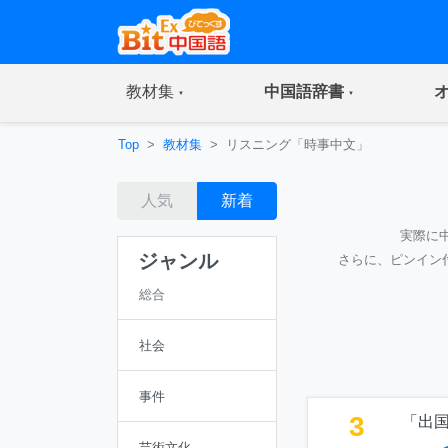
(current)
(current)
教材集
中国語辞書
Top
教材集
リスニング「時事中文」
人気
新着
実際に
ジャンル
さらに、ピンイン
総合
社会
事件
3
「出
芸術文化