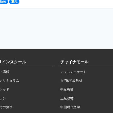
抽检
退税
ラインスクール
チャイナモール
・講師
レッスンチケット
カリキュラム
入門&初級教材
ソッド
中級教材
ラン
上級教材
での流れ
中国現代文学