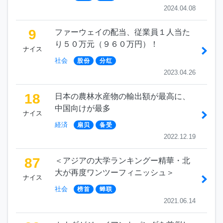
2024.04.08
9
ファーウェイの配当、従業員１人当た
り５０万元（９６０万円）！
ナイス
社会
股份
分红
2023.04.26
18
日本の農林水産物の輸出額が最高に、
中国向けが最多
ナイス
経済
扇贝
备受
2022.12.19
87
＜アジアの大学ランキングー精華・北
大が再度ワンツーフィニッシュ＞
ナイス
社会
榜首
蝉联
2021.06.14