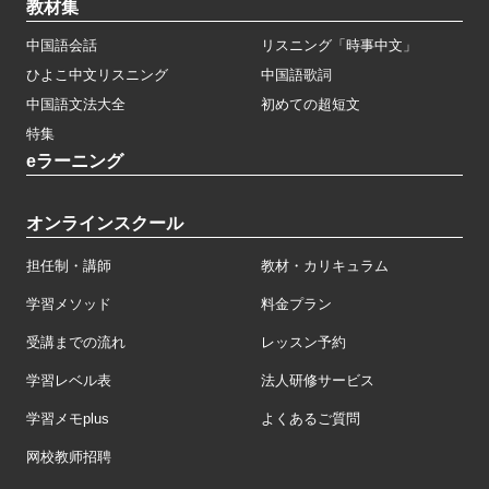
教材集
中国語会話
リスニング「時事中文」
ひよこ中文リスニング
中国語歌詞
中国語文法大全
初めての超短文
特集
eラーニング
オンラインスクール
担任制・講師
教材・カリキュラム
学習メソッド
料金プラン
受講までの流れ
レッスン予約
学習レベル表
法人研修サービス
学習メモplus
よくあるご質問
网校教师招聘