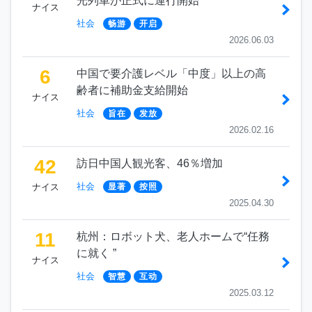
光列車が正式に運行開始
ナイス
社会
畅游
开启
2026.06.03
6
中国で要介護レベル「中度」以上の高
齢者に補助金支給開始
ナイス
社会
旨在
发放
2026.02.16
42
訪日中国人観光客、46％増加
社会
ナイス
显著
按照
2025.04.30
11
杭州：ロボット犬、老人ホームで“任務
に就く ”
ナイス
社会
智慧
互动
2025.03.12