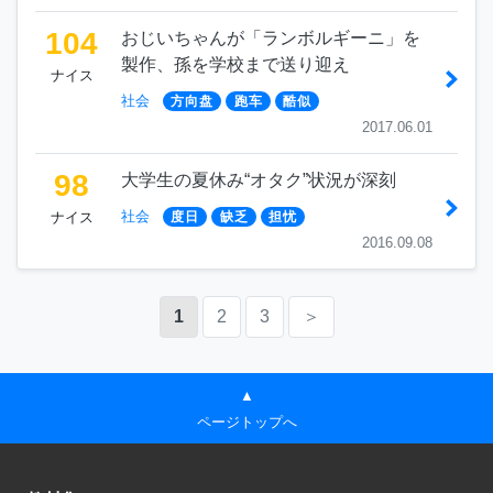
104
おじいちゃんが「ランボルギーニ」を
製作、孫を学校まで送り迎え
ナイス
社会
方向盘
跑车
酷似
2017.06.01
98
大学生の夏休み“オタク”状況が深刻
社会
ナイス
度日
缺乏
担忧
2016.09.08
1
2
3
＞
▲
ページトップへ