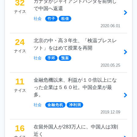
32
カナダがジャイアントパンダを前倒し
で中国へ返還
ナイス
社会
竹子
租借
2020.06.01
24
北京の中・高３年生、「検温ブレスレ
ツト」をはめて授業を再開
ナイス
社会
手环
预案
2020.05.25
11
金融危機以来、利益が１０倍以上にな
った企業は５６０社。中国企業が最
ナイス
多。
社会
金融危机
净利润
2019.12.09
16
在留外国人が283万人に、中国人は3割
近く