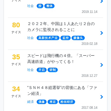
ナイス
社会
按
整体
2019.11.14
80
２０２２年、中国は１人あたり２台の
カメラに監視されることに
ナイス
社会
高新技术产业
监控
摄像头
2019.02.18
35
スピードは飛行機の４倍。「スーパー
高速鉄道」がやってくる！
ナイス
社会
开启
研制
2018.12.27
34
“ＳＮＨ４８総選挙”の背後にある「ファ
ン経済」
ナイス
経済
偶像
将近
粉丝经济
2017.08.14