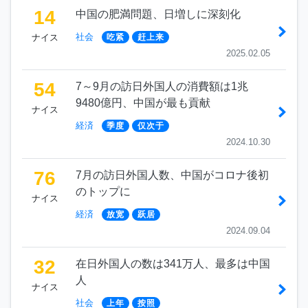
14
中国の肥満問題、日増しに深刻化
社会
ナイス
吃紧
赶上来
2025.02.05
54
7～9月の訪日外国人の消費額は1兆
9480億円、中国が最も貢献
ナイス
経済
季度
仅次于
2024.10.30
76
7月の訪日外国人数、中国がコロナ後初
のトップに
ナイス
経済
放宽
跃居
2024.09.04
32
在日外国人の数は341万人、最多は中国
人
ナイス
社会
上年
按照