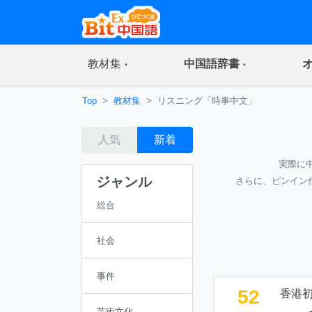
(current)
(current)
教材集
中国語辞書
Top
教材集
リスニング「時事中文」
人気
新着
実際に
ジャンル
さらに、ピンイン
総合
社会
事件
52
香港初
芸術文化