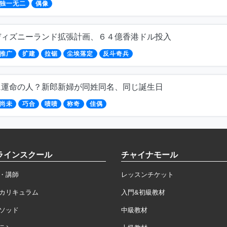
独一无二
偶像
ディズニーランド拡張計画、６４億香港ドル投入
推广
扩建
拉锯
尘埃落定
反斗奇兵
に運命の人？新郎新婦が同姓同名、同じ誕生日
尚未
巧合
啧啧
称奇
佳偶
ラインスクール
チャイナモール
・講師
レッスンチケット
カリキュラム
入門&初級教材
ソッド
中級教材