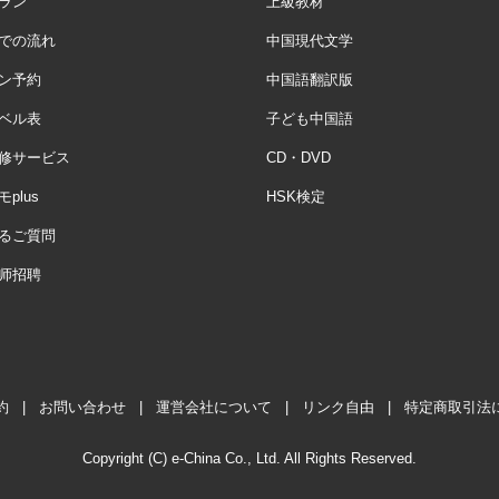
ラン
上級教材
での流れ
中国現代文学
ン予約
中国語翻訳版
ベル表
子ども中国語
修サービス
CD・DVD
plus
HSK検定
るご質問
师招聘
約
|
お問い合わせ
|
運営会社について
|
リンク自由
|
特定商取引法
Copyright (C) e-China Co., Ltd. All Rights Reserved.