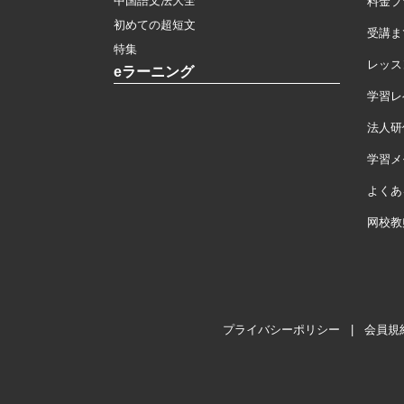
中国語文法大全
料金プ
初めての超短文
受講ま
特集
レッス
eラーニング
学習レ
法人研
学習メモ
よくあ
网校教
プライバシーポリシー
|
会員規