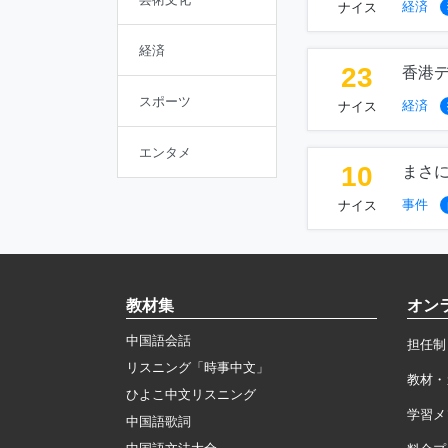
経済
ナイス
経済
23
香港
スポーツ
経済
ナイス
エンタメ
10
まさ
事件
ナイス
教材集
オン
中国語会話
担任制
リスニング「時事中文」
教材・
ひよこ中文リスニング
学習メ
中国語歌詞