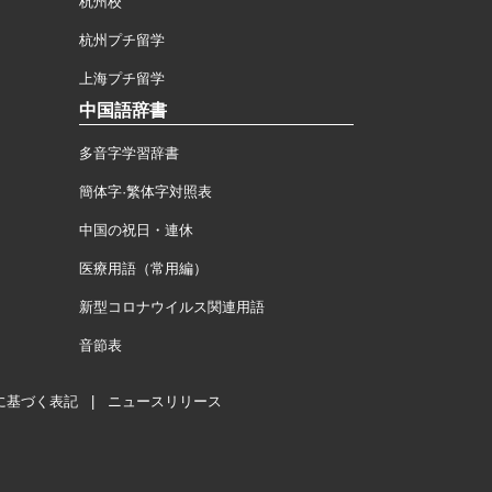
杭州校
杭州プチ留学
上海プチ留学
中国語辞書
多音字学習辞書
簡体字·繁体字対照表
中国の祝日・連休
医療用語（常用編）
新型コロナウイルス関連用語
音節表
に基づく表記
|
ニュースリリース