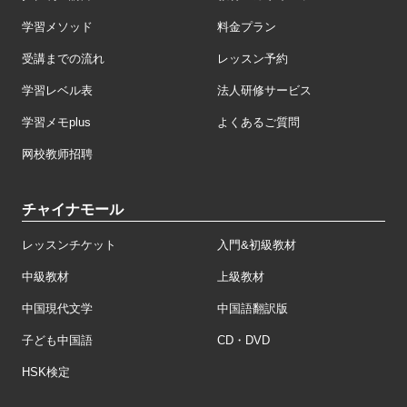
学習メソッド
料金プラン
受講までの流れ
レッスン予約
学習レベル表
法人研修サービス
学習メモplus
よくあるご質問
网校教师招聘
チャイナモール
レッスンチケット
入門&初級教材
中級教材
上級教材
中国現代文学
中国語翻訳版
子ども中国語
CD・DVD
HSK検定