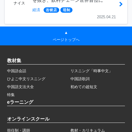
を抜き、飲料チェーン世界首位に
ナイス
経済
连锁店
现制
2025.04.21
▲
ページトップへ
教材集
中国語会話
リスニング「時事中文」
ひよこ中文リスニング
中国語歌詞
中国語文法大全
初めての超短文
特集
eラーニング
オンラインスクール
担任制・講師
教材・カリキュラム