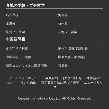
各地の学校・プチ留学
名古屋校
池袋校
上海校
杭州校
杭州プチ留学
上海プチ留学
中国語辞書
多音字学習辞書
簡体字·繁体字対照表
中国の祝日・連休
医療用語（常用編）
新型コロナウイルス関連用語
音節表
プライバシーポリシー
会員規約
お問い合わせ
運営会社に
ついて
リンク自由
特定商取引法に基づく表記
ニュースリリ
ース
Copyright (C) e-China Co., Ltd. All Rights Reserved.