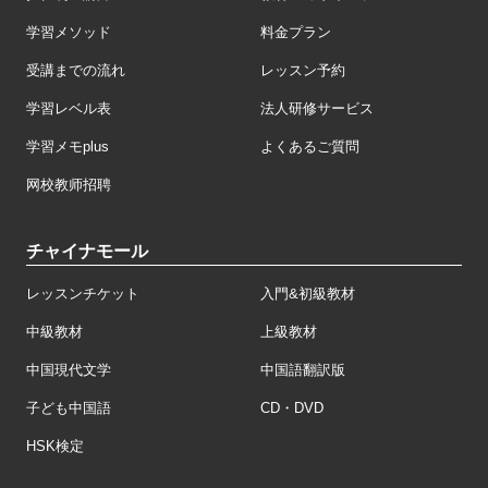
学習メソッド
料金プラン
受講までの流れ
レッスン予約
学習レベル表
法人研修サービス
学習メモplus
よくあるご質問
网校教师招聘
チャイナモール
レッスンチケット
入門&初級教材
中級教材
上級教材
中国現代文学
中国語翻訳版
子ども中国語
CD・DVD
HSK検定