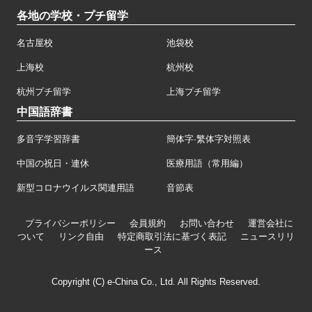
各地の学校・プチ留学
名古屋校
池袋校
上海校
杭州校
杭州プチ留学
上海プチ留学
中国語辞書
多音字学習辞書
簡体字·繁体字対照表
中国の祝日・連休
医療用語（常用編）
新型コロナウイルス関連用語
音節表
プライバシーポリシー
会員規約
お問い合わせ
運営会社に
ついて
リンク自由
特定商取引法に基づく表記
ニュースリリ
ース
Copyright (C) e-China Co., Ltd. All Rights Reserved.