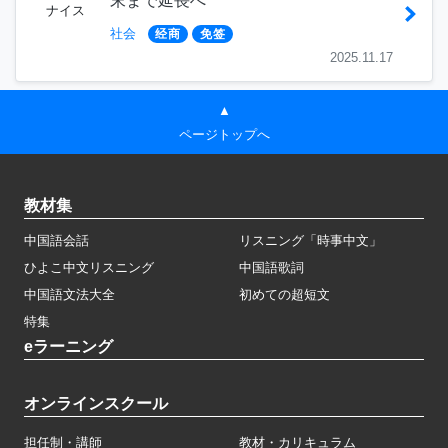
末まで延長へ
ナイス
社会
经商
免签
2025.11.17
▲
ページトップへ
教材集
中国語会話
リスニング「時事中文」
ひよこ中文リスニング
中国語歌詞
中国語文法大全
初めての超短文
特集
eラーニング
オンラインスクール
担任制・講師
教材・カリキュラム