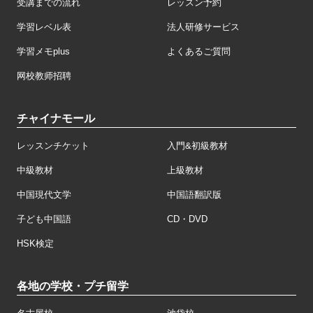
受講までの流れ
レッスン予約
学習レベル表
法人研修サービス
学習メモplus
よくあるご質問
网校教师招聘
チャイナモール
レッスンチケット
入門&初級教材
中級教材
上級教材
中国現代文学
中国語翻訳版
子ども中国語
CD・DVD
HSK検定
各地の学校・プチ留学