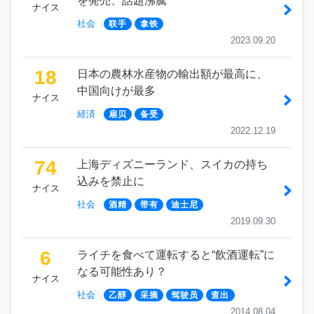
を発売、話題沸騰
ナイス
社会
联手
拿铁
2023.09.20
18
日本の農林水産物の輸出額が最高に、
中国向けが最多
ナイス
経済
扇贝
备受
2022.12.19
74
上海ディズニーランド、スイカの持ち
込みを禁止に
ナイス
社会
酒精
带有
迪士尼
2019.09.30
6
ライチを食べて運転すると“飲酒運転”に
なる可能性あり？
ナイス
社会
乙醇
采摘
驾驶员
查出
2014.08.04