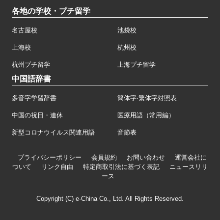
各地の学校・プチ留学
名古屋校
池袋校
上海校
杭州校
杭州プチ留学
上海プチ留学
中国語辞書
多音字学習辞書
簡体字·繁体字対照表
中国の祝日・連休
医療用語（常用編）
新型コロナウイルス関連用語
音節表
プライバシーポリシー
会員規約
お問い合わせ
運営会社に
ついて
リンク自由
特定商取引法に基づく表記
ニュースリリ
ース
Copyright (C) e-China Co., Ltd. All Rights Reserved.