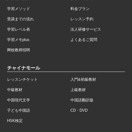
学習メソッド
料金プラン
受講までの流れ
レッスン予約
学習レベル表
法人研修サービス
学習メモplus
よくあるご質問
网校教师招聘
チャイナモール
レッスンチケット
入門&初級教材
中級教材
上級教材
中国現代文学
中国語翻訳版
子ども中国語
CD・DVD
HSK検定