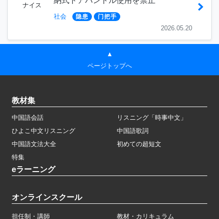
納式ドアハンドル使用を禁止
ナイス
社会
隐患
门把手
2026.05.20
▲
ページトップへ
教材集
中国語会話
リスニング「時事中文」
ひよこ中文リスニング
中国語歌詞
中国語文法大全
初めての超短文
特集
eラーニング
オンラインスクール
担任制・講師
教材・カリキュラム