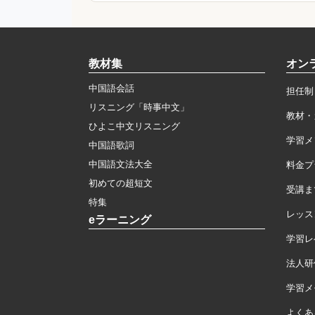
教材集
オン
中国語会話
担任制
リスニング「時事中文」
教材・
ひよこ中文リスニング
学習メ
中国語歌詞
中国語文法大全
料金プ
初めての超短文
受講ま
特集
レッス
eラーニング
学習レ
法人研
学習メモ
よくあ