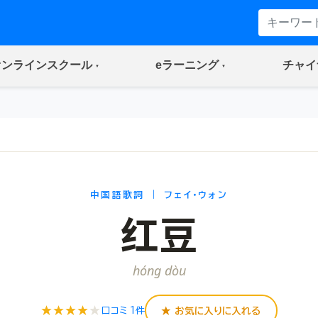
(current)
(current)
オンラインスクール
eラーニング
チャイ
中国語歌詞 ｜ フェイ・ウォン
红豆
hóng dòu
★★★★
★
★ お気に入りに入れる
口コミ 1件