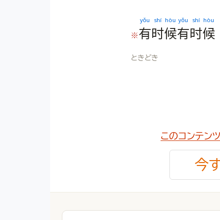
yǒu
shí
hòu
yǒu
shí
hòu
有
时
候
有
时
候
※
ときどき
このコンテン
今