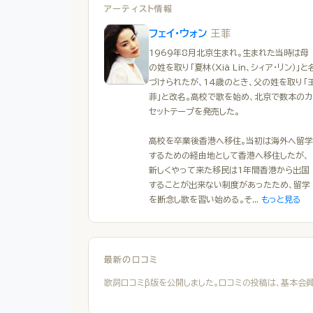
アーティスト情報
王菲
フェイ・ウォン
1969年8月北京生まれ。生まれた当時は母
の姓を取り「夏林（Xià Lín、シィア・リン）」と
づけられたが、14歳のとき、父の姓を取り「
菲」と改名。高校で歌を始め、北京で数本のカ
セットテープを発売した。
高校を卒業後香港へ移住。当初は海外へ留学
するための経由地として香港へ移住したが、
新しくやって来た移民は1年間香港から出国
することが出来ない制度があったため、留学
を断念し歌を習い始める。そ...
もっと見る
最新の口コミ
歌詞口コミβ版を公開しました。口コミの投稿は、基本会員