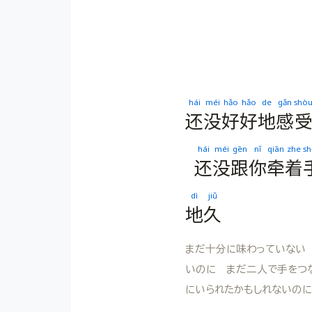
hái
méi
hǎo
hǎo
de
gǎn
shò
还
没
好
好
地
感
hái
méi
gēn
nǐ
qiān
zhe
sh
还
没
跟
你
牵
着
dì
jiǔ
地
久
まだ十分に味わっていない
いのに まだ二人で手をつ
にいられたかもしれないのに