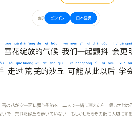
ピンイン
日本語訳
表示
u
xuě
huā
zhàn
fàng
de
qì
hòu
wǒ
men
yī
qǐ
chàn
dǒu
huì
gèng
mí
受
雪
花
绽
放
的
气
候
我
们
一
起
颤
抖
会
更
ǒu
zǒu
guò
huāng
wú
de
shā
qiū
kě
néng
cóng
cǐ
yǐ
hòu
xué
hu
手
走
过
荒
芜
的
沙
丘
可
能
从
此
以
后
学
 雪の花が空一面に舞う季節を 二人で一緒に凍えたら 優しさとは
ないで 荒れた砂丘を歩いていない もしかしたらその後に大切にす