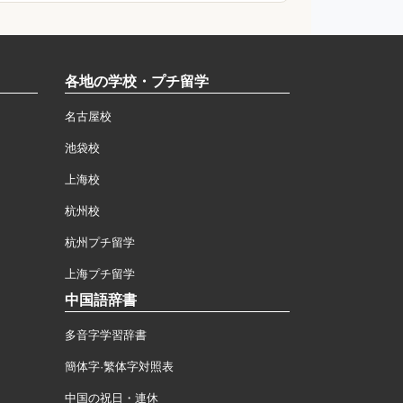
各地の学校・プチ留学
名古屋校
池袋校
上海校
杭州校
杭州プチ留学
上海プチ留学
中国語辞書
多音字学習辞書
簡体字·繁体字対照表
中国の祝日・連休