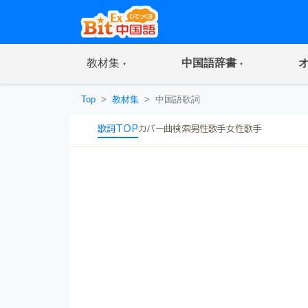
(current)
(current)
教材集
中国語辞書
Top
教材集
中国語歌詞
歌詞TOP
カバー曲
検索
男性歌手
女性歌手