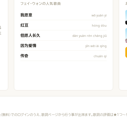
フェイ・ウォンの人気歌曲
我愿意
wǒ yuàn yì
红豆
hóng dòu
名
王
但愿人长久
dàn yuàn rén cháng jiǔ
因为爱情
yīn wèi ài qíng
传奇
chuán qí
（無料）でのログインのうえ、歌詞ページから行う事が出来ます。歌詞の評価は★１つ～