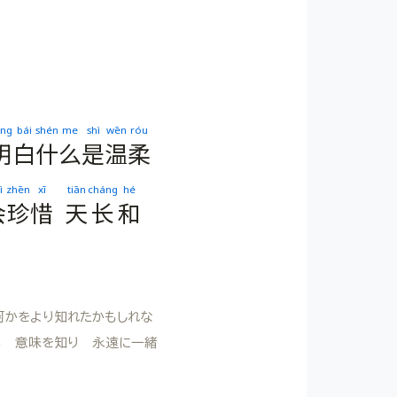
ng
bái
shén
me
shì
wēn
róu
明
白
什
么
是
温
柔
ì
zhēn
xī
tiān
cháng
hé
会
珍
惜
天
长
和
何かをより知れたかもしれな
る 意味を知り 永遠に一緒