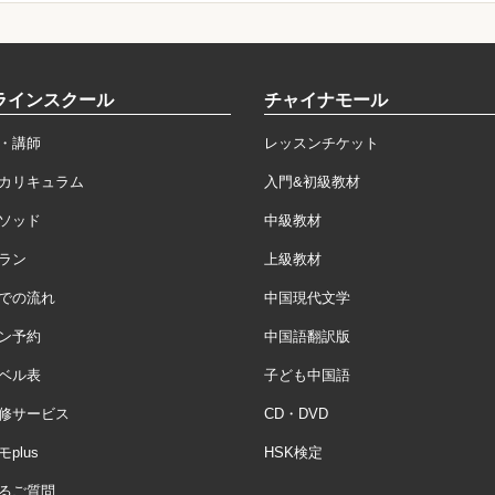
ラインスクール
チャイナモール
・講師
レッスンチケット
カリキュラム
入門&初級教材
ソッド
中級教材
ラン
上級教材
での流れ
中国現代文学
ン予約
中国語翻訳版
ベル表
子ども中国語
修サービス
CD・DVD
plus
HSK検定
るご質問