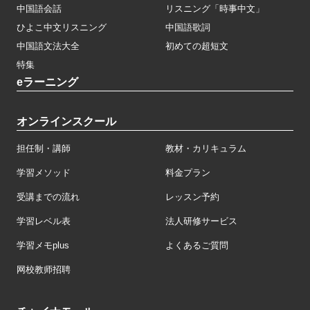
教材集
中国語会話
リスニング「時事中文」
ひよこ中文リスニング
中国語歌詞
中国語文法大全
初めての超短文
特集
eラーニング
オンラインスクール
担任制・講師
教材・カリキュラム
学習メソッド
料金プラン
受講までの流れ
レッスン予約
学習レベル表
法人研修サービス
学習メモplus
よくあるご質問
网校教师招聘