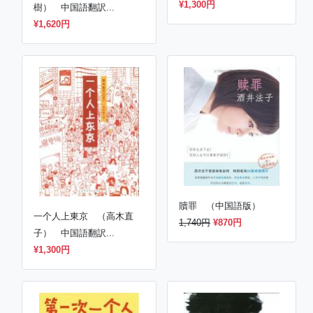
子） 中国語翻訳...
ノルウェイの森 （村上春
¥1,300円
樹） 中国語翻訳...
¥1,620円
贖罪 （中国語版）
一个人上東京 （高木直
1,740円
¥870円
子） 中国語翻訳...
¥1,300円