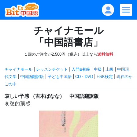
チャイナモール
「中国語書店」
１回のご注文が2,500円（税込）以上なら
送料無料
|
|
|
|
|
チャイナモール
レッスンチケット
入門&初級
中級
上級
中国現
|
|
|
|
|
代文学
中国語翻訳版
子ども中国語
CD・DVD
HSK検定
現在のか
ごの中
哀しい予感 （吉本ばなな） 中国語翻訳版
哀愁的预感