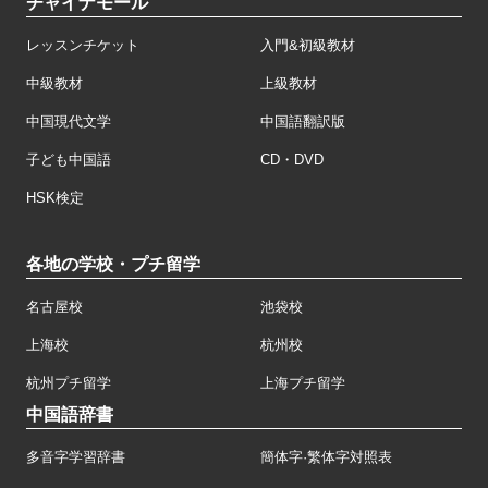
チャイナモール
レッスンチケット
入門&初級教材
中級教材
上級教材
中国現代文学
中国語翻訳版
子ども中国語
CD・DVD
HSK検定
各地の学校・プチ留学
名古屋校
池袋校
上海校
杭州校
杭州プチ留学
上海プチ留学
中国語辞書
多音字学習辞書
簡体字·繁体字対照表