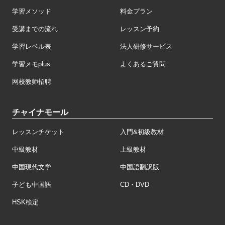
学習メソッド
料金プラン
受講までの流れ
レッスン予約
学習レベル表
法人研修サービス
学習メモplus
よくあるご質問
网校教师招聘
チャイナモール
レッスンチケット
入門&初級教材
中級教材
上級教材
中国現代文学
中国語翻訳版
子ども中国語
CD・DVD
HSK検定