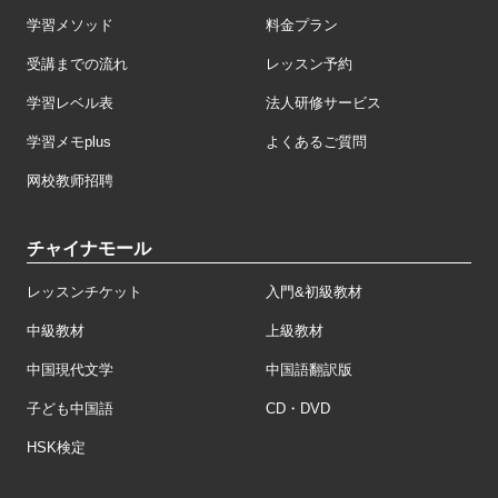
学習メソッド
料金プラン
受講までの流れ
レッスン予約
学習レベル表
法人研修サービス
学習メモplus
よくあるご質問
网校教师招聘
チャイナモール
レッスンチケット
入門&初級教材
中級教材
上級教材
中国現代文学
中国語翻訳版
子ども中国語
CD・DVD
HSK検定