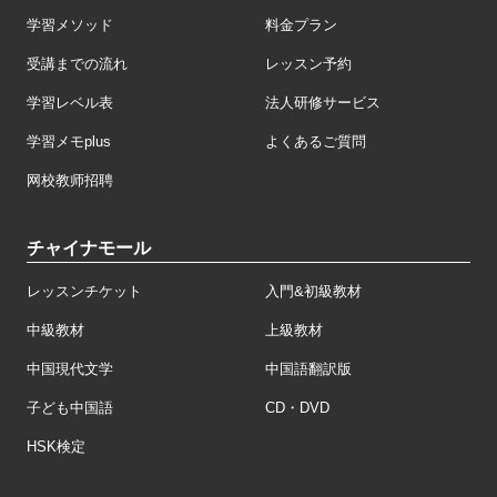
学習メソッド
料金プラン
受講までの流れ
レッスン予約
学習レベル表
法人研修サービス
学習メモplus
よくあるご質問
网校教师招聘
チャイナモール
レッスンチケット
入門&初級教材
中級教材
上級教材
中国現代文学
中国語翻訳版
子ども中国語
CD・DVD
HSK検定