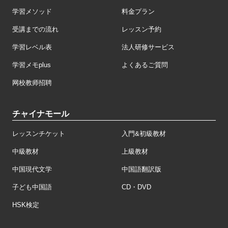
学習メソッド
料金プラン
受講までの流れ
レッスン予約
学習レベル表
法人研修サービス
学習メモplus
よくあるご質問
网校教师招聘
チャイナモール
レッスンチケット
入門&初級教材
中級教材
上級教材
中国現代文学
中国語翻訳版
子ども中国語
CD・DVD
HSK検定