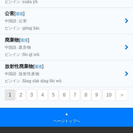
suān yǔ
ピンイン :
公害
[
]
環境
中国語 :
公害
gōng hài
ピンイン :
廃棄物
[
]
環境
中国語 :
废弃物
fèi qì wù
ピンイン :
放射性廃棄物
[
]
環境
中国語 :
放射性废物
fàng shè xìng fèi wù
ピンイン :
1
2
3
4
5
6
7
8
9
10
＞
▲
ページトップへ