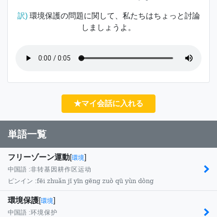
訳)
環境保護の問題に関して、私たちはちょっと討論
しましょうよ。
★マイ会話に入れる
単語一覧
フリーゾーン運動
[
]
環境
中国語 :
非转基因耕作区运动
fēi zhuǎn jī yīn gēng zuò qū yùn dòng
ピンイン :
環境保護
[
]
環境
中国語 :
环境保护