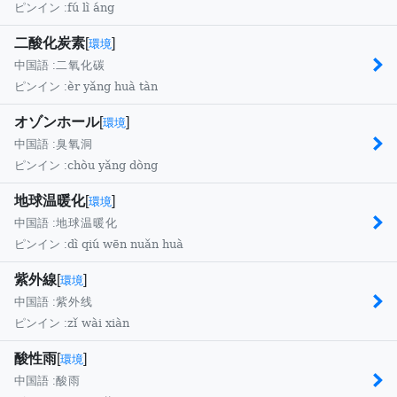
fú lì áng
ピンイン :
二酸化炭素
[
]
環境
中国語 :
二氧化碳
èr yǎng huà tàn
ピンイン :
オゾンホール
[
]
環境
中国語 :
臭氧洞
chòu yǎng dòng
ピンイン :
地球温暖化
[
]
環境
中国語 :
地球温暖化
dì qiú wēn nuǎn huà
ピンイン :
紫外線
[
]
環境
中国語 :
紫外线
zǐ wài xiàn
ピンイン :
酸性雨
[
]
環境
中国語 :
酸雨