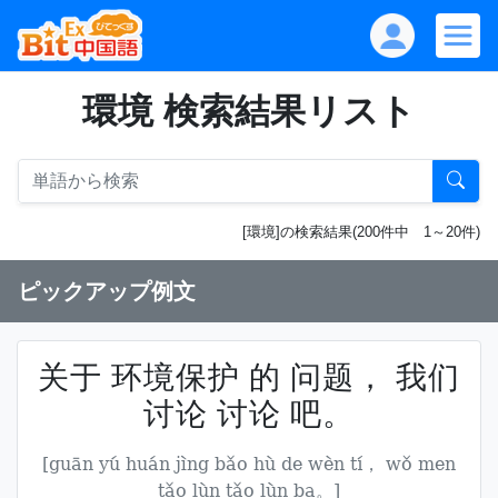
環境 検索結果リスト
[環境]の検索結果(200件中 1～20件)
ピックアップ例文
关于 环境保护 的 问题， 我们
讨论 讨论 吧。
[guān yú huán jìng bǎo hù de wèn tí， wǒ men
tǎo lùn tǎo lùn ba。]