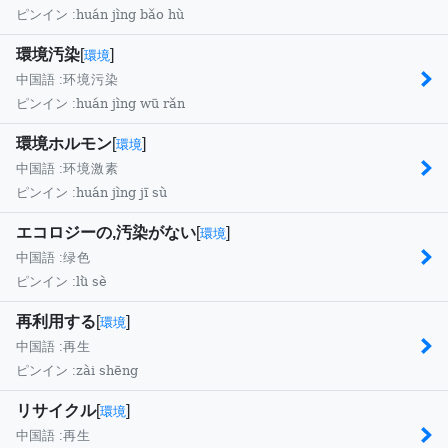
huán jìng bǎo hù
ピンイン :
環境汚染
[
]
環境
中国語 :
环境污染
huán jìng wū rǎn
ピンイン :
環境ホルモン
[
]
環境
中国語 :
环境激素
huán jìng jī sù
ピンイン :
エコロジーの,汚染がない
[
]
環境
中国語 :
绿色
lǜ sè
ピンイン :
再利用する
[
]
環境
中国語 :
再生
zài shēng
ピンイン :
リサイクル
[
]
環境
中国語 :
再生