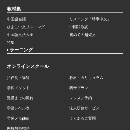
教材集
中国語会話
リスニング「時事中文」
ひよこ中文リスニング
中国語歌詞
中国語文法大全
初めての超短文
特集
eラーニング
オンラインスクール
担任制・講師
教材・カリキュラム
学習メソッド
料金プラン
受講までの流れ
レッスン予約
学習レベル表
法人研修サービス
学習メモplus
よくあるご質問
网校教师招聘