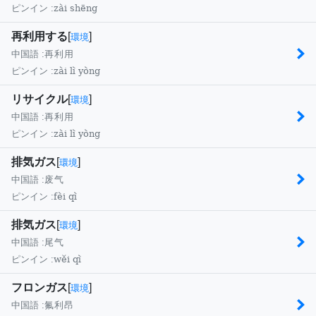
zài shēng
ピンイン :
再利用する
[
]
環境
中国語 :
再利用
zài lì yòng
ピンイン :
リサイクル
[
]
環境
中国語 :
再利用
zài lì yòng
ピンイン :
排気ガス
[
]
環境
中国語 :
废气
fèi qì
ピンイン :
排気ガス
[
]
環境
中国語 :
尾气
wěi qì
ピンイン :
フロンガス
[
]
環境
中国語 :
氟利昂