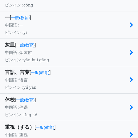
cōng
ピンイン :
一
[
]
一般(教育)
中国語 :
一
yī
ピンイン :
灰皿
[
]
一般(教育)
中国語 :
烟灰缸
yān huī gāng
ピンイン :
言語、言葉
[
]
一般(教育)
中国語 :
语言
yǔ yán
ピンイン :
休校
[
]
一般(教育)
中国語 :
停课
tíng kè
ピンイン :
重視（する）
[
]
一般(教育)
中国語 :
重视