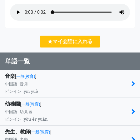
★マイ会話に入れる
単語一覧
音楽
[
]
一般(教育)
中国語 :
音乐
yīn yuè
ピンイン :
幼稚園
[
]
一般(教育)
中国語 :
幼儿园
yòu ér yuán
ピンイン :
先生、教師
[
]
一般(教育)
中国語 :
老师