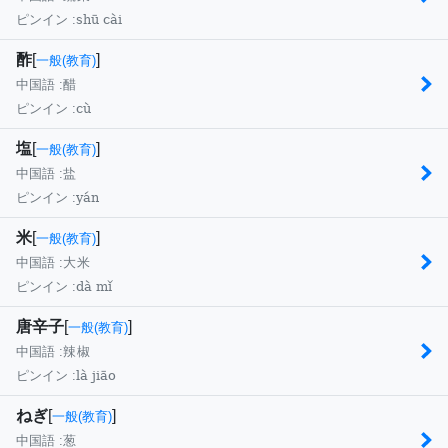
shū cài
ピンイン :
酢
[
]
一般(教育)
中国語 :
醋
cù
ピンイン :
塩
[
]
一般(教育)
中国語 :
盐
yán
ピンイン :
米
[
]
一般(教育)
中国語 :
大米
dà mǐ
ピンイン :
唐辛子
[
]
一般(教育)
中国語 :
辣椒
là jiāo
ピンイン :
ねぎ
[
]
一般(教育)
中国語 :
葱