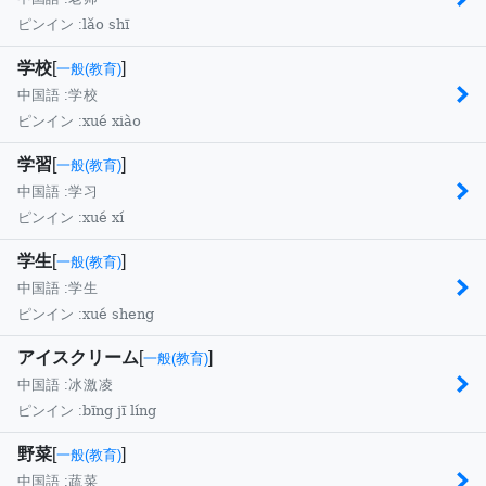
lǎo shī
ピンイン :
学校
[
]
一般(教育)
中国語 :
学校
xué xiào
ピンイン :
学習
[
]
一般(教育)
中国語 :
学习
xué xí
ピンイン :
学生
[
]
一般(教育)
中国語 :
学生
xué sheng
ピンイン :
アイスクリーム
[
]
一般(教育)
中国語 :
冰激凌
bīng jī líng
ピンイン :
野菜
[
]
一般(教育)
中国語 :
蔬菜