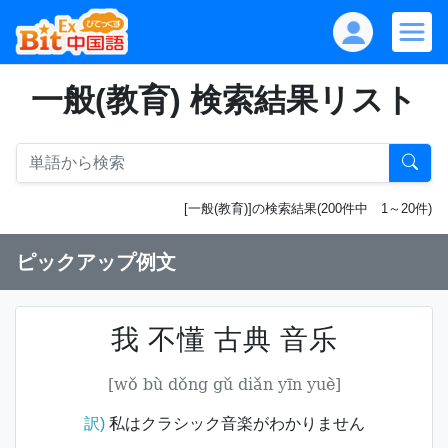
一般(教育) 検索結果リスト
[一般(教育)]の検索結果(200件中 1～20件)
ピックアップ例文
我 不懂 古典 音乐
[wǒ bù dǒng gǔ diǎn yīn yuè]
訳)
私はクラシック音楽がわかりません