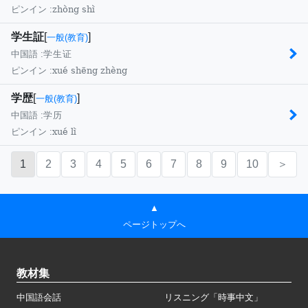
zhòng shì
ピンイン :
学生証
[
]
一般(教育)
中国語 :
学生证
xué shēng zhèng
ピンイン :
学歴
[
]
一般(教育)
中国語 :
学历
xué lì
ピンイン :
1
2
3
4
5
6
7
8
9
10
＞
▲
ページトップへ
教材集
中国語会話
リスニング「時事中文」