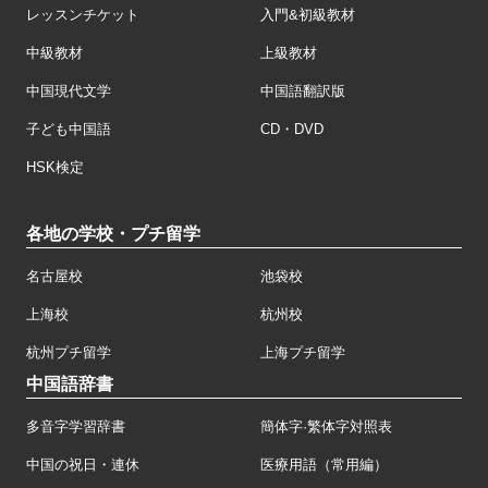
レッスンチケット
入門&初級教材
中級教材
上級教材
中国現代文学
中国語翻訳版
子ども中国語
CD・DVD
HSK検定
各地の学校・プチ留学
名古屋校
池袋校
上海校
杭州校
杭州プチ留学
上海プチ留学
中国語辞書
多音字学習辞書
簡体字·繁体字対照表
中国の祝日・連休
医療用語（常用編）