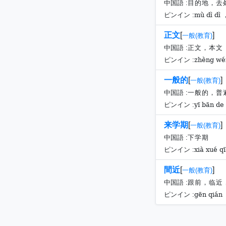
中国語 :
目的地，去
mù dì dì 
ピンイン :
正文
[
]
一般(教育)
中国語 :
正文，本文
zhèng wé
ピンイン :
一般的
[
]
一般(教育)
中国語 :
一般的，普
yī bān de
ピンイン :
来学期
[
]
一般(教育)
中国語 :
下学期
xià xué qī
ピンイン :
間近
[
]
一般(教育)
中国語 :
跟前，临近
gēn qián ，
ピンイン :