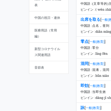
中国語 :
(文章等的
表
( wén zhā
ピンイン :
中国の祝日・連休
出席を取る
[
一般(
中国語 :
点名，签到
医療用語（常用
diǎn mín
ピンイン :
編）
零点
[
]
一般(教育)
中国語 :
零分
新型コロナウイル
líng fēn
ピンイン :
ス関連用語
混同
[
]
一般(教育)
音節表
中国語 :
混淆，混同
hǔn xiāo 
ピンイン :
即効
[
]
一般(教育)
中国語 :
当即生效
dāng jì s
ピンイン :
詠
[
]
一般(教育)