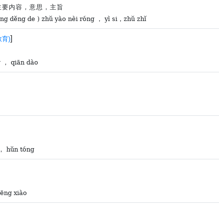
)主要内容，意思，主旨
ng děng de ) zhǔ yào nèi róng ， yì si，zhǔ zhǐ
]
教育)
g ， qiān dào
， hǔn tóng
hēng xiào