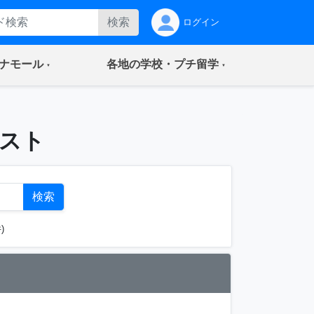
検索
ログイン
(current)
(current)
ナモール
各地の学校・プチ留学
リスト
検索
)