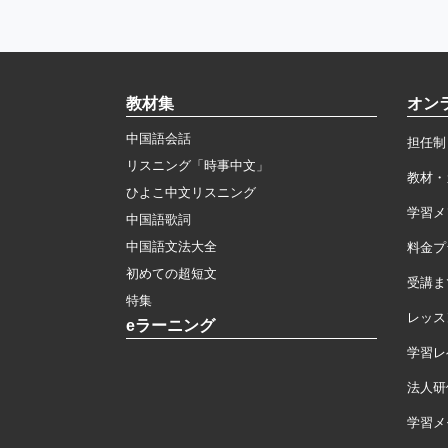
教材集
オン
中国語会話
担任制
リスニング「時事中文」
教材・
ひよこ中文リスニング
学習メ
中国語歌詞
中国語文法大全
料金プ
初めての超短文
受講ま
特集
レッス
eラーニング
学習レ
法人研
学習メモ