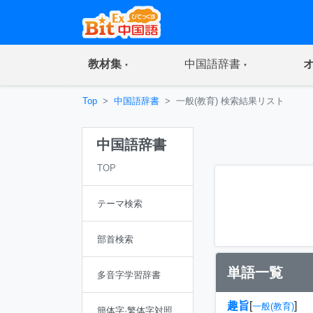
(current)
(current)
教材集
中国語辞書
Top
中国語辞書
一般(教育) 検索結果リスト
中国語辞書
TOP
テーマ検索
部首検索
単語一覧
多音字学習辞書
趣旨
[
]
一般(教育)
簡体字·繁体字対照