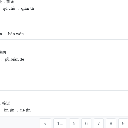
处，前途
， qù chù ， qián tú
n ， běn wén
遍的
 ， pǔ biàn de
，接近
 lín jìn ， jiē jìn
＜
1...
5
6
7
8
9