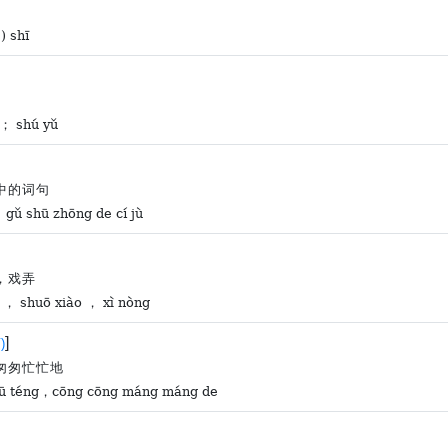
) shī
 ； shú yǔ
中的词句
 gǔ shū zhōng de cí jù
，戏弄
 ， shuō xiào ， xì nòng
]
)
匆匆忙忙地
pū téng，cōng cōng máng máng de