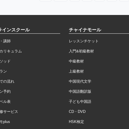
ラインスクール
チャイナモール
・講師
レッスンチケット
カリキュラム
入門&初級教材
ソッド
中級教材
ラン
上級教材
での流れ
中国現代文学
ン予約
中国語翻訳版
ベル表
子ども中国語
修サービス
CD・DVD
plus
HSK検定