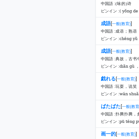
中国語 :
(咏的)诗
( yǒng de 
ピンイン :
成語
[
]
一般(教育)
中国語 :
成语；熟语
chéng yǔ
ピンイン :
成語
[
]
一般(教育)
中国語 :
典故，古书
diǎn gù ，
ピンイン :
戯れる
[
]
一般(教育)
中国語 :
玩耍，说笑
wán shuǎ
ピンイン :
ばたばた
[
一般(教育
中国語 :
扑腾扑腾，
pū téng 
ピンイン :
画一的
[
]
一般(教育)