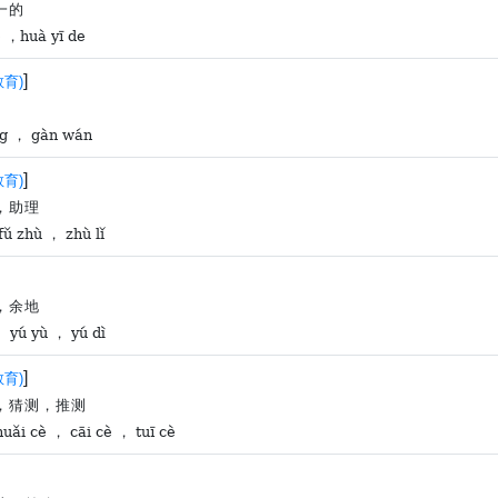
一的
e ，huà yī de
]
教育)
g ， gàn wán
]
教育)
，助理
fǔ zhù ， zhù lǐ
，余地
 yú yù ， yú dì
]
教育)
，猜测，推测
huǎi cè ， cāi cè ， tuī cè