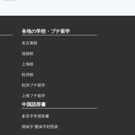
各地の学校・プチ留学
名古屋校
池袋校
上海校
杭州校
杭州プチ留学
上海プチ留学
中国語辞書
多音字学習辞書
簡体字·繁体字対照表