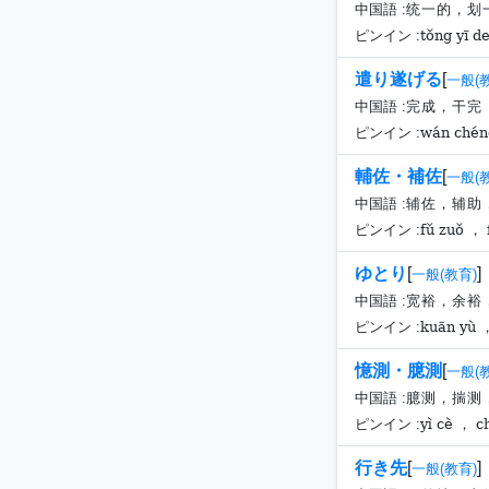
中国語 :
统一的，划
tǒng yī d
ピンイン :
遣り遂げる
[
一般(
中国語 :
完成，干完
wán chén
ピンイン :
輔佐・補佐
[
一般(
中国語 :
辅佐，辅助
fǔ zuǒ ， 
ピンイン :
ゆとり
[
]
一般(教育)
中国語 :
宽裕，余裕
kuān yù ，
ピンイン :
憶測・臆測
[
一般(
中国語 :
臆测，揣测
yì cè ， c
ピンイン :
行き先
[
]
一般(教育)