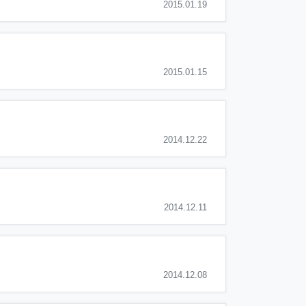
2015.01.19
2015.01.15
2014.12.22
2014.12.11
2014.12.08