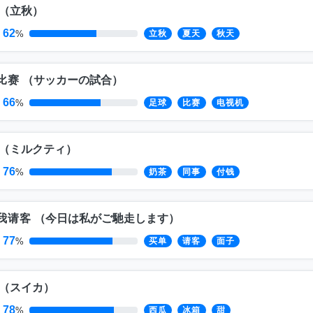
（
立秋
）
62
%
立秋
夏天
秋天
比赛
（
サッカーの試合
）
66
%
足球
比赛
电视机
（
ミルクティ
）
76
%
奶茶
同事
付钱
我请客
（
今日は私がご馳走します
）
77
%
买单
请客
面子
（
スイカ
）
78
%
西瓜
冰箱
甜