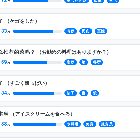
72
%
空气净化器
质量
空气
了
（
ケガをした
）
83
%
请假
受伤
医院
么推荐的菜吗？
（
お勧めの料理はありますか？
）
69
%
推荐
菜
餐厅
了
（
すごく酸っぱい
）
84
%
桔子
尝
酸
淇淋
（
アイスクリームを食べる
）
88
%
冰淇淋
免费
服务员