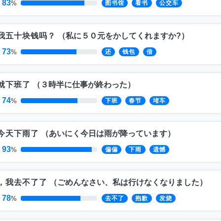
83
%
图书馆
看书
公交车
我五十块钱吗？
（
私に５０元をかしてくれますか?
）
73
%
还
钱包
借
就下班了
（
３時半に仕事が終わった
）
74
%
下班
春节
堵车
今天下雨了
（
あいにく今日は雨が降っています
）
93
%
偏偏
下雨
遗憾
，我去不了了
（
ごめんなさい、私は行けなくなりました
）
78
%
去不了
抱歉
发烧