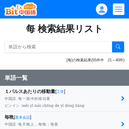
每 検索結果リスト
[每]の検索結果(55件中 21～40件)
単語一覧
１パルスあたりの移動量
[
]
工学
中国語 :
每一脉冲的移动量
měi yī mài chōng de yí dòng liàng
ピンイン :
毎晩
[
]
基本会話
中国語 :
每天晚上，每晚；每夜