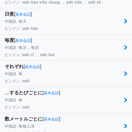
měi tiān wǎn shang ， měi wǎn ； měi yè
ピンイン :
日夜
[
]
基本会話
中国語 :
每天
měi tiān
ピンイン :
毎度
[
]
基本会話
中国語 :
每次，每回
měi cì ， měi huí
ピンイン :
それぞれ
[
]
基本会話
中国語 :
每
měi
ピンイン :
…するたびごとに
[
]
基本会話
中国語 :
每
měi
ピンイン :
数メートルごとに
[
]
基本会話
中国語 :
每隔几米