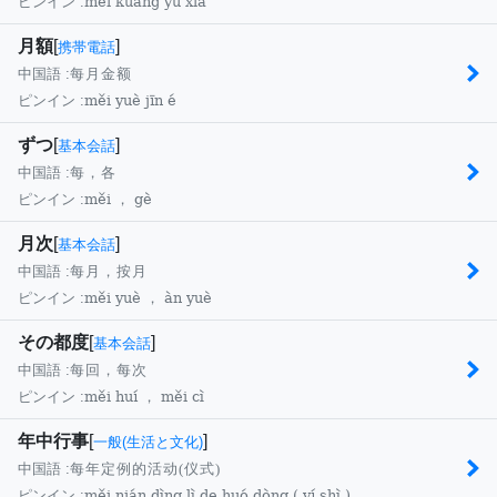
měi kuàng yù xià
ピンイン :
月額
[
]
携帯電話
中国語 :
每月金额
měi yuè jīn é
ピンイン :
ずつ
[
]
基本会話
中国語 :
每，各
měi ， gè
ピンイン :
月次
[
]
基本会話
中国語 :
每月，按月
měi yuè ， àn yuè
ピンイン :
その都度
[
]
基本会話
中国語 :
每回，每次
měi huí ， měi cì
ピンイン :
年中行事
[
]
一般(生活と文化)
中国語 :
每年定例的活动(仪式)
měi nián dìng lì de huó dòng ( yí shì )
ピンイン :