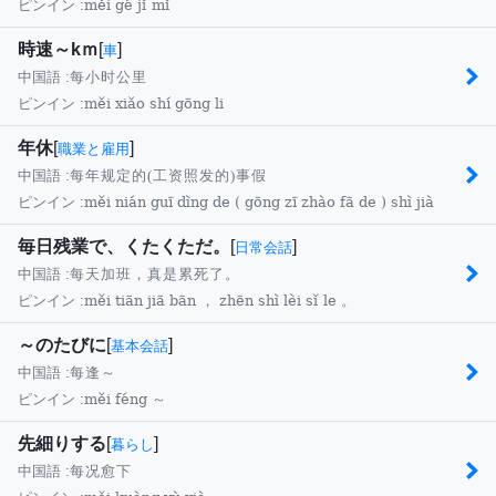
měi gé jǐ mǐ
ピンイン :
時速～kｍ
[
]
車
中国語 :
每小时公里
měi xiǎo shí gōng li
ピンイン :
年休
[
]
職業と雇用
中国語 :
每年规定的(工资照发的)事假
měi nián guī dìng de ( gōng zī zhào fā de ) shì jià
ピンイン :
毎日残業で、くたくただ。
[
]
日常会話
中国語 :
每天加班，真是累死了。
měi tiān jiā bān ， zhēn shì lèi sǐ le 。
ピンイン :
～のたびに
[
]
基本会話
中国語 :
每逢～
měi féng ～
ピンイン :
先細りする
[
]
暮らし
中国語 :
每况愈下