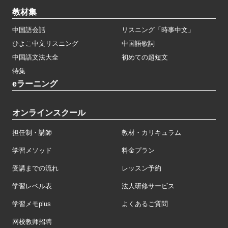
教材集
中国語会話
リスニング「時事中文」
ひよこ中文リスニング
中国語歌詞
中国語文法大全
初めての超短文
特集
eラーニング
オンラインスクール
担任制・講師
教材・カリキュラム
学習メソッド
料金プラン
受講までの流れ
レッスン予約
学習レベル表
法人研修サービス
学習メモplus
よくあるご質問
网校教师招聘