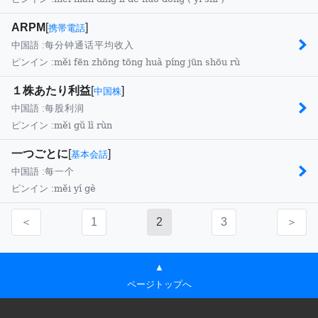
ARPM
[
]
携帯電話
中国語 :
每分钟通话平均收入
měi fēn zhōng tōng huà píng jūn shōu rù
ピンイン :
１株あたり利益
[
]
中国株
中国語 :
每股利润
měi gǔ lì rùn
ピンイン :
一つごとに
[
]
基本会話
中国語 :
每一个
měi yí gè
ピンイン :
＜
1
2
3
＞
▲
ページトップへ