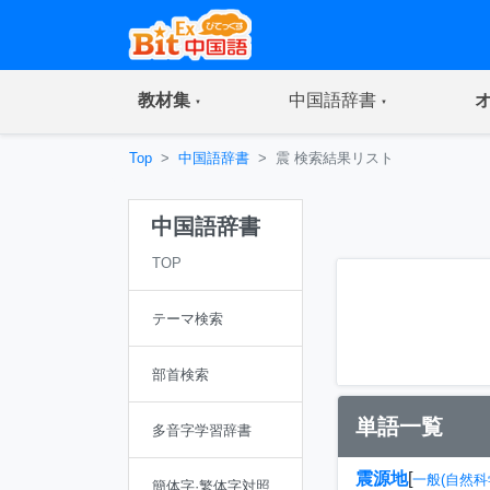
(current)
(current)
教材集
中国語辞書
Top
中国語辞書
震 検索結果リスト
中国語辞書
TOP
テーマ検索
部首検索
単語一覧
多音字学習辞書
震源地
[
一般(自然科
簡体字·繁体字対照