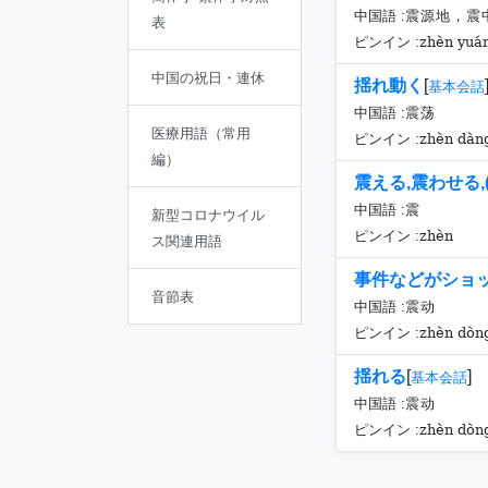
中国語 :
震源地，震
表
zhèn yuán
ピンイン :
中国の祝日・連休
揺れ動く
[
基本会話
中国語 :
震荡
医療用語（常用
zhèn dàn
ピンイン :
編）
震える,震わせる
中国語 :
震
新型コロナウイル
zhèn
ピンイン :
ス関連用語
事件などがショ
音節表
中国語 :
震动
zhèn dòn
ピンイン :
揺れる
[
]
基本会話
中国語 :
震动
zhèn dòn
ピンイン :