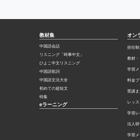
教材集
オン
中国語会話
担任制
リスニング「時事中文」
教材・
ひよこ中文リスニング
学習メ
中国語歌詞
中国語文法大全
料金プ
初めての超短文
受講ま
特集
レッス
eラーニング
学習レ
法人研
学習メモ