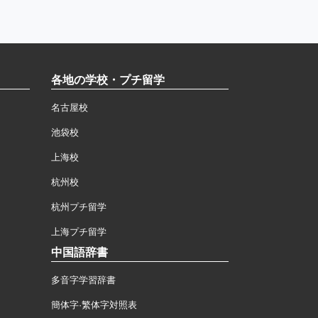
各地の学校・プチ留学
名古屋校
池袋校
上海校
杭州校
杭州プチ留学
上海プチ留学
中国語辞書
多音字学習辞書
簡体字·繁体字対照表