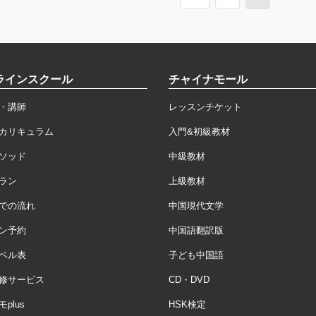
ラインスクール
チャイナモール
・講師
レッスンチケット
カリキュラム
入門&初級教材
ソッド
中級教材
ラン
上級教材
での流れ
中国現代文学
ン予約
中国語翻訳版
ベル表
子ども中国語
修サービス
CD・DVD
plus
HSK検定