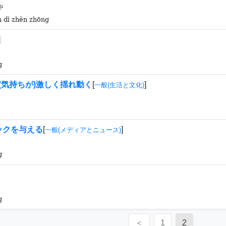
中
 dì zhèn zhōng
]
g
,(気持ちが)激しく揺れ動く
[
]
一般(生活と文化)
ックを与える
[
]
一般(メディアとニュース)
g
g
＜
1
2