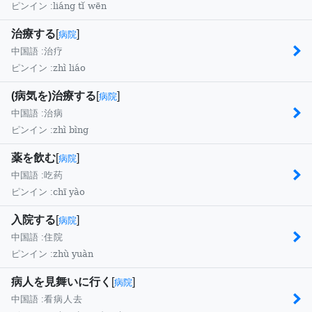
liáng tǐ wēn
ピンイン :
治療する
[
]
病院
中国語 :
治疗
zhì liáo
ピンイン :
(病気を)治療する
[
]
病院
中国語 :
治病
zhì bìng
ピンイン :
薬を飲む
[
]
病院
中国語 :
吃药
chī yào
ピンイン :
入院する
[
]
病院
中国語 :
住院
zhù yuàn
ピンイン :
病人を見舞いに行く
[
]
病院
中国語 :
看病人去