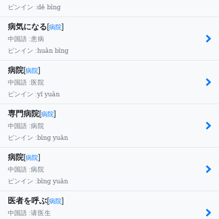
dé bìng
ピンイン :
病気になる
[
]
病院
中国語 :
患病
huàn bìng
ピンイン :
病院
[
]
病院
中国語 :
医院
yī yuàn
ピンイン :
専門病院
[
]
病院
中国語 :
病院
bìng yuàn
ピンイン :
病院
[
]
病院
中国語 :
病院
bìng yuàn
ピンイン :
医者を呼ぶ
[
]
病院
中国語 :
请医生