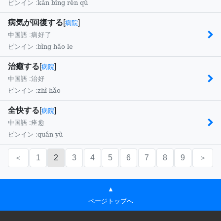
kàn bìng rén qù
ピンイン :
病気が回復する
[
]
病院
中国語 :
病好了
bìng hǎo le
ピンイン :
治癒する
[
]
病院
中国語 :
治好
zhì hǎo
ピンイン :
全快する
[
]
病院
中国語 :
痊愈
quán yù
ピンイン :
＜
1
2
3
4
5
6
7
8
9
＞
▲
ページトップへ