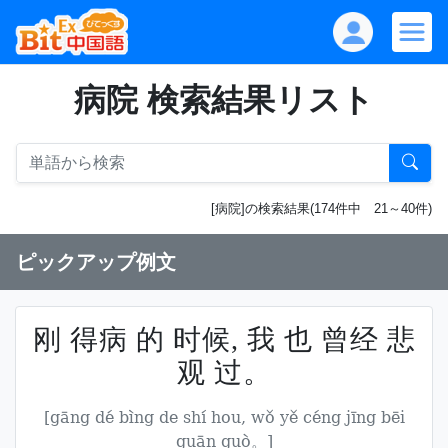
病院 検索結果リスト
[病院]の検索結果(174件中 21～40件)
ピックアップ例文
刚 得病 的 时候, 我 也 曾经 悲
观 过。
[gāng dé bìng de shí hou, wǒ yě céng jīng bēi
guān guò。]