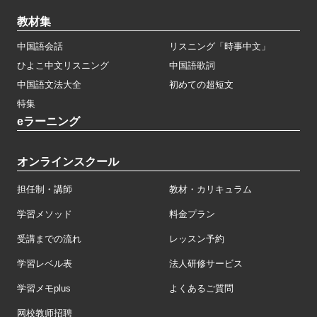
教材集
中国語会話
リスニング「時事中文」
ひよこ中文リスニング
中国語歌詞
中国語文法大全
初めての超短文
特集
eラーニング
オンラインスクール
担任制・講師
教材・カリキュラム
学習メソッド
料金プラン
受講までの流れ
レッスン予約
学習レベル表
法人研修サービス
学習メモplus
よくあるご質問
网校教师招聘