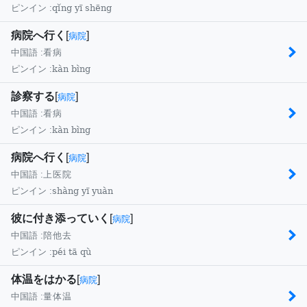
qǐng yī shēng
ピンイン :
病院へ行く
[
]
病院
中国語 :
看病
kàn bìng
ピンイン :
診察する
[
]
病院
中国語 :
看病
kàn bìng
ピンイン :
病院へ行く
[
]
病院
中国語 :
上医院
shàng yī yuàn
ピンイン :
彼に付き添っていく
[
]
病院
中国語 :
陪他去
péi tā qù
ピンイン :
体温をはかる
[
]
病院
中国語 :
量体温