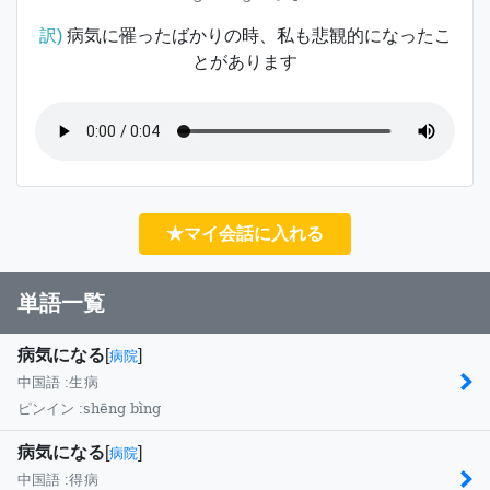
訳)
病気に罹ったばかりの時、私も悲観的になったこ
とがあります
★マイ会話に入れる
単語一覧
病気になる
[
]
病院
中国語 :
生病
shēng bìng
ピンイン :
病気になる
[
]
病院
中国語 :
得病