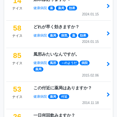
14
健康病院
ナイス
薬
薬局
効果
2024.01.15
58
どれが早く効きますか？
健康病院
ナイス
薬局
病気
薬
効果
2024.01.15
85
風邪みたいなんですが。
健康病院
ナイス
風邪
～のようだ
病院
薬局
2015.02.06
53
この付近に薬局はありますか？
健康病院
ナイス
薬局
付近
2014.11.18
26
一日何回飲みますか？