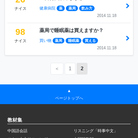
健康病院
ナイス
薬
薬局
飲み方
2014.11.18
98
薬局で睡眠薬は買えますか？
買い物
ナイス
薬局
睡眠薬
買える
2014.11.18
＜
1
2
▲
ページトップへ
教材集
中国語会話
リスニング「時事中文」