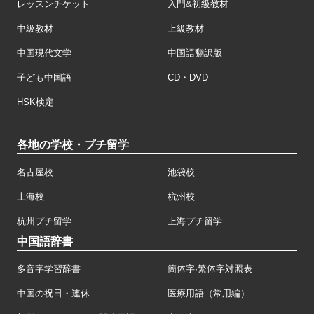
レッスンチケット
入門&初級教材
中級教材
上級教材
中国現代文学
中国語翻訳版
子ども中国語
CD・DVD
HSK検定
各地の学校・プチ留学
名古屋校
池袋校
上海校
杭州校
杭州プチ留学
上海プチ留学
中国語辞書
多音字学習辞書
簡体字·繁体字対照表
中国の祝日・連休
医療用語（常用編）