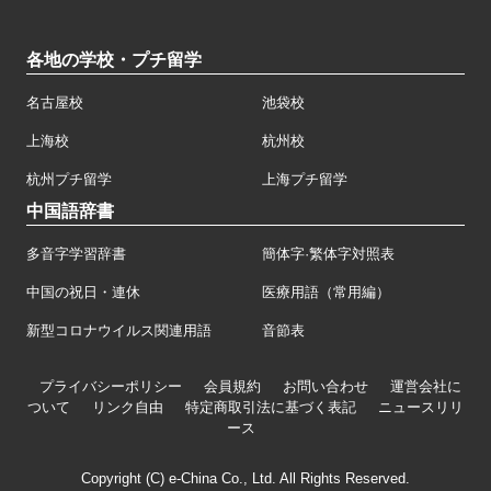
各地の学校・プチ留学
名古屋校
池袋校
上海校
杭州校
杭州プチ留学
上海プチ留学
中国語辞書
多音字学習辞書
簡体字·繁体字対照表
中国の祝日・連休
医療用語（常用編）
新型コロナウイルス関連用語
音節表
プライバシーポリシー
会員規約
お問い合わせ
運営会社に
ついて
リンク自由
特定商取引法に基づく表記
ニュースリリ
ース
Copyright (C) e-China Co., Ltd. All Rights Reserved.