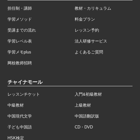
担任制・講師
教材・カリキュラム
学習メソッド
料金プラン
受講までの流れ
レッスン予約
学習レベル表
法人研修サービス
学習メモplus
よくあるご質問
网校教师招聘
チャイナモール
レッスンチケット
入門&初級教材
中級教材
上級教材
中国現代文学
中国語翻訳版
子ども中国語
CD・DVD
HSK検定