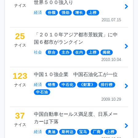
世界５００強入り
ナイス
経済
份额
强劲
增长
上榜
2011.07.15
25
「２０１０年アジア都市景観賞」に中
国６都市がランクイン
ナイス
社会
联合
主办
在内
上榜
揭晓
2010.10.04
123
中国１０強企業 中国石油化工が一位
経済
ナイス
销售
中石化
《财富》
排行榜
中石油
2009.10.29
37
中国自動車セールス満足度、日系メー
カーは下落
ナイス
経済
奥迪
斯柯达
宝马
厂商
上榜