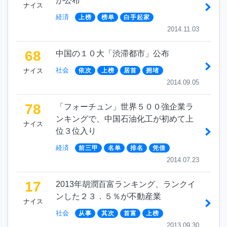
が公布
ナイス
経済
上榜
榜单
白手起家
2014.11.03
68
中国の１０大「渋滞都市」公布
社会
ナイス
依次
上榜
居首
拥堵
2014.09.05
78
「フォーチュン」世界５００強企業ラ
ンキングで、中国石油化工が初めて上
ナイス
位３位入り
経済
前三甲
名单
排名
凭借
2014.07.23
17
2013年胡潤百富ランキング、ランクイ
ンした２３．５％が不動産業
ナイス
社会
从事
其次
首富
上榜
2013.09.30