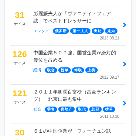
31
彭麗媛夫人が「ヴァニティ・フェア
誌」でベストドレッサーに
ナイス
エンタメ
俄罗斯
第一夫人
出访
尤为
2013.08.21
126
中国企業５００強、国営企業が絶対的
優位を占める
ナイス
経済
联合
榜单
蝉联
上榜
2012.09.17
121
２０１１年胡潤百富榜（富豪ランキン
グ） 北京に最も集中
ナイス
社会
零售
房地产
取代
总部
榜单
2011.10.10
30
６１の中国企業が「フォーチュン誌」