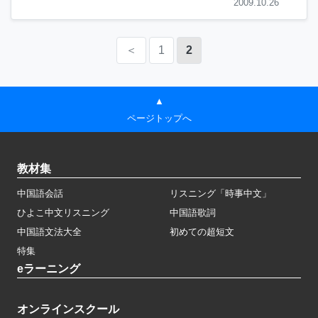
2009.10.26
＜
1
2
▲
ページトップへ
教材集
中国語会話
リスニング「時事中文」
ひよこ中文リスニング
中国語歌詞
中国語文法大全
初めての超短文
特集
eラーニング
オンラインスクール