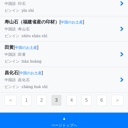
中国語 :
印石
yìn shí
ピンイン :
寿山石（福建省産の印材）
[
]
中国のお土産
中国語 :
寿山石
shòu shān shí
ピンイン :
田黄
[
]
中国のお土産
中国語 :
田黄
tián huáng
ピンイン :
昌化石
[
]
中国のお土産
中国語 :
昌化石
chāng huà shí
ピンイン :
＜
1
2
3
4
5
6
＞
▲
ページトップへ