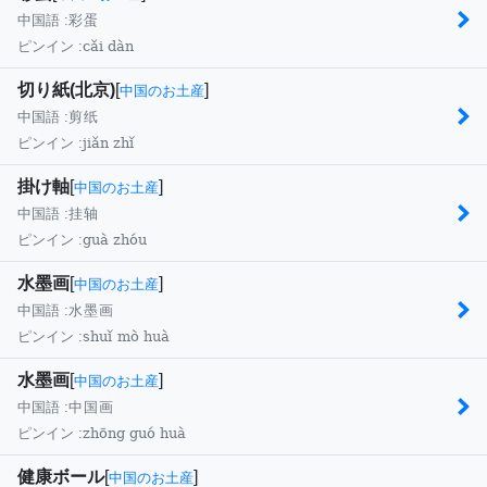
中国語 :
彩蛋
cǎi dàn
ピンイン :
切り紙(北京)
[
]
中国のお土産
中国語 :
剪纸
jiǎn zhǐ
ピンイン :
掛け軸
[
]
中国のお土産
中国語 :
挂轴
guà zhóu
ピンイン :
水墨画
[
]
中国のお土産
中国語 :
水墨画
shuǐ mò huà
ピンイン :
水墨画
[
]
中国のお土産
中国語 :
中国画
zhōng guó huà
ピンイン :
健康ボール
[
]
中国のお土産