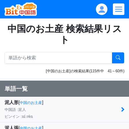
中国のお土産 検索結果リス
ト
[中国のお土産]の検索結果(115件中 41～60件)
単語一覧
泥人形
[
]
中国のお土産
中国語 :
泥人
ní rén
ピンイン :
泥人張
[
]
中国のお土産