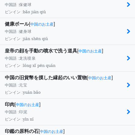
中国語 :
保健球
bǎo jiàn qiú
ピンイン :
健康ボール
[
]
中国のお土産
中国語 :
健身球
jiàn shēn qiú
ピンイン :
皇帝の顔を手動の噴水で洗う道具
[
]
中国のお土産
中国語 :
龙洗喷泉
lóng xǐ pēn quán
ピンイン :
中国の旧貨幣を摸した縁起のいい置物
[
]
中国のお土産
中国語 :
元宝
yuán bǎo
ピンイン :
印肉
[
]
中国のお土産
中国語 :
印泥
yìn ní
ピンイン :
印鑑の原料の石
[
]
中国のお土産