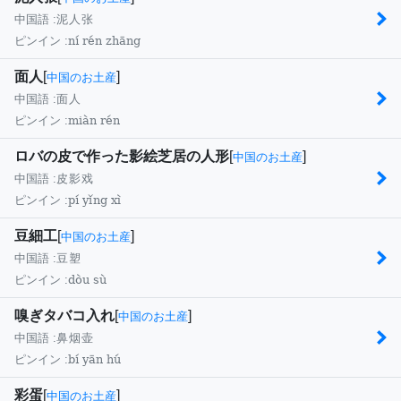
中国語 :
泥人张
ní rén zhāng
ピンイン :
面人
[
]
中国のお土産
中国語 :
面人
miàn rén
ピンイン :
ロバの皮で作った影絵芝居の人形
[
]
中国のお土産
中国語 :
皮影戏
pí yǐng xì
ピンイン :
豆細工
[
]
中国のお土産
中国語 :
豆塑
dòu sù
ピンイン :
嗅ぎタバコ入れ
[
]
中国のお土産
中国語 :
鼻烟壶
bí yān hú
ピンイン :
彩蛋
[
]
中国のお土産