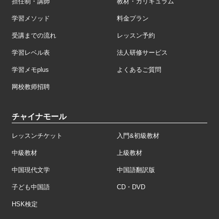
担任制・講師
教材・カリキュラム
学習メソッド
料金プラン
受講までの流れ
レッスン予約
学習レベル表
法人研修サービス
学習メモplus
よくあるご質問
网校教师招聘
チャイナモール
レッスンチケット
入門&初級教材
中級教材
上級教材
中国現代文学
中国語翻訳版
子ども中国語
CD・DVD
HSK検定