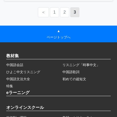
＜
1
2
3
▲
ページトップへ
教材集
中国語会話
リスニング「時事中文」
ひよこ中文リスニング
中国語歌詞
中国語文法大全
初めての超短文
特集
eラーニング
オンラインスクール