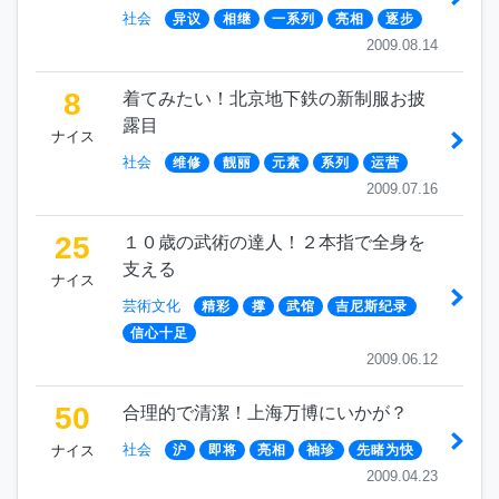
社会
异议
相继
一系列
亮相
逐步
2009.08.14
8
着てみたい！北京地下鉄の新制服お披
露目
ナイス
社会
维修
靓丽
元素
系列
运营
2009.07.16
25
１０歳の武術の達人！２本指で全身を
支える
ナイス
芸術文化
精彩
撑
武馆
吉尼斯纪录
信心十足
2009.06.12
50
合理的で清潔！上海万博にいかが？
社会
ナイス
沪
即将
亮相
袖珍
先睹为快
2009.04.23