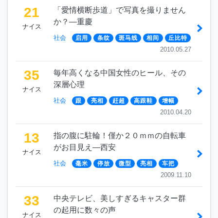
21
「愛情横断歩道」で写真を撮りません
か？―重慶
ナイス
社会
启用
条纹
斑马线
相间
丘比特
2010.05.27
35
毎年高くなる中国女性のヒール、その
深層心理
ナイス
社会
跟
亮相
赶超
高跟鞋
增幅
2010.04.20
13
指の腹に駐輪！僅か２０ｍｍの自転車
がお目見え―西安
ナイス
社会
毫米
停放
微型
亮相
车把
2009.11.10
33
中央テレビ、美しすぎるキャスター群
の起用に数々の声
ナイス