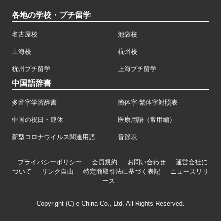
各地の学校・プチ留学
名古屋校
池袋校
上海校
杭州校
杭州プチ留学
上海プチ留学
中国語辞書
多音字学習辞書
簡体字·繁体字対照表
中国の祝日・連休
医療用語（常用編）
新型コロナウイルス関連用語
音節表
プライバシーポリシー
会員規約
お問い合わせ
運営会社に
ついて
リンク自由
特定商取引法に基づく表記
ニュースリリ
ース
Copyright (C) e-China Co., Ltd. All Rights Reserved.