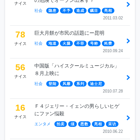
の危険でオープン出来ず？
ナイス
社会
隐患
不予
造成
瞩目
亮相
2011.03.02
78
巨大月餅が市民の話題にー昆明
社会
ナイス
地道
火腿
不菲
号称
耗费
2010.09.24
56
中国版「ハイスクールミュージカル」
８月上映に
ナイス
社会
登陆
风靡
系列
迪士尼
2010.07.28
16
Ｆ４ジェリー・イェンの男らしいヒゲ
にファン悩殺
ナイス
エンタメ
拍卖
须
悉数
亮相
采访
2010.06.22