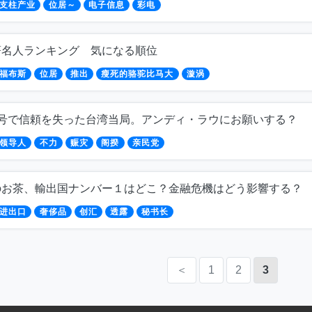
支柱产业
位居～
电子信息
彩电
著名人ランキング 気になる順位
福布斯
位居
推出
瘦死的骆驼比马大
漩涡
8号で信頼を失った台湾当局。アンディ・ラウにお願いする？
领导人
不力
赈灾
阁揆
亲民党
のお茶、輸出国ナンバー１はどこ？金融危機はどう影響する？
进出口
奢侈品
创汇
透露
秘书长
＜
1
2
3