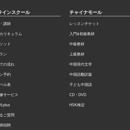
ラインスクール
チャイナモール
・講師
レッスンチケット
カリキュラム
入門&初級教材
ソッド
中級教材
ラン
上級教材
での流れ
中国現代文学
ン予約
中国語翻訳版
ベル表
子ども中国語
修サービス
CD・DVD
plus
HSK検定
るご質問
师招聘