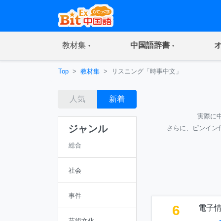
(current)
(current)
教材集
中国語辞書
Top
教材集
リスニング「時事中文」
人気
新着
実際に
ジャンル
さらに、ピンイン
総合
社会
事件
6
電子
芸術文化