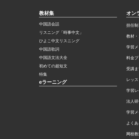
教材集
オン
中国語会話
担任制
リスニング「時事中文」
教材・
ひよこ中文リスニング
学習メ
中国語歌詞
中国語文法大全
料金プ
初めての超短文
受講ま
特集
レッス
eラーニング
学習レ
法人研
学習メモ
よくあ
网校教