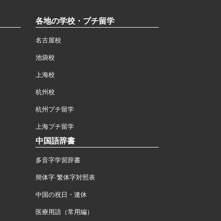
各地の学校・プチ留学
名古屋校
池袋校
上海校
杭州校
杭州プチ留学
上海プチ留学
中国語辞書
多音字学習辞書
簡体字·繁体字対照表
中国の祝日・連休
医療用語（常用編）