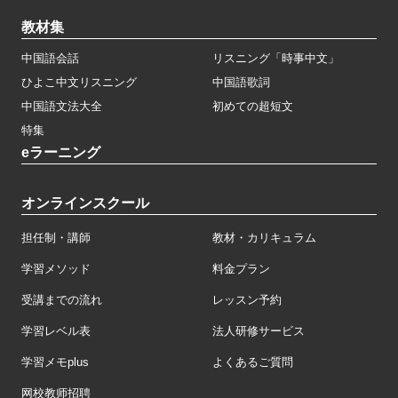
教材集
中国語会話
リスニング「時事中文」
ひよこ中文リスニング
中国語歌詞
中国語文法大全
初めての超短文
特集
eラーニング
オンラインスクール
担任制・講師
教材・カリキュラム
学習メソッド
料金プラン
受講までの流れ
レッスン予約
学習レベル表
法人研修サービス
学習メモplus
よくあるご質問
网校教师招聘