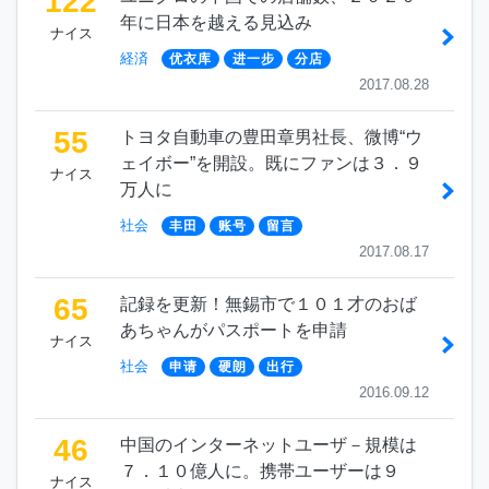
122
年に日本を越える見込み
ナイス
経済
优衣库
进一步
分店
2017.08.28
55
トヨタ自動車の豊田章男社長、微博“ウ
ェイボー”を開設。既にファンは３．９
ナイス
万人に
社会
丰田
账号
留言
2017.08.17
65
記録を更新！無錫市で１０１才のおば
あちゃんがパスポートを申請
ナイス
社会
申请
硬朗
出行
2016.09.12
46
中国のインターネットユーザ－規模は
７．１０億人に。携帯ユーザーは９
ナイス