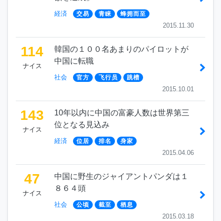
経済
交易
青睐
蜂拥而至
2015.11.30
114
韓国の１００名あまりのパイロットが
中国に転職
ナイス
社会
官方
飞行员
跳槽
2015.10.01
143
10年以内に中国の富豪人数は世界第三
位となる見込み
ナイス
経済
位居
排名
身家
2015.04.06
47
中国に野生のジャイアントパンダは１
８６４頭
ナイス
社会
公顷
截至
栖息
2015.03.18