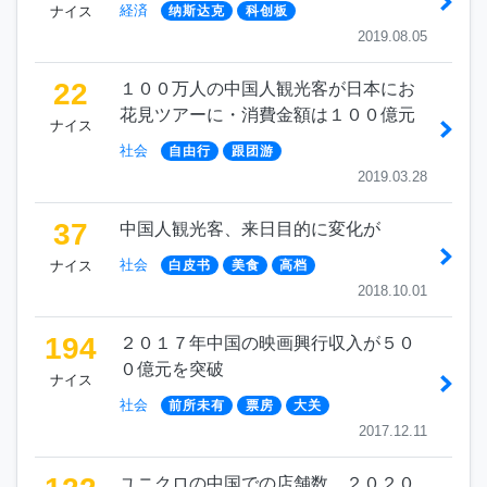
経済
ナイス
纳斯达克
科创板
2019.08.05
22
１００万人の中国人観光客が日本にお
花見ツアーに・消費金額は１００億元
ナイス
社会
自由行
跟团游
2019.03.28
37
中国人観光客、来日目的に変化が
社会
ナイス
白皮书
美食
高档
2018.10.01
194
２０１７年中国の映画興行収入が５０
０億元を突破
ナイス
社会
前所未有
票房
大关
2017.12.11
ユニクロの中国での店舗数、２０２０