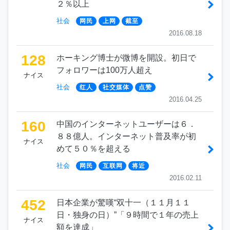
２％以上
社会
网民
上网
截至
2016.08.18
128
ホーキング博士が微博を開設。初日で
フォロワーは100万人超え
ナイス
社会
红人
社交媒体
点赞
2016.04.25
160
中国のインターネットユーザーは６．
８８億人。インターネット普及率が初
ナイス
めて５０％を超える
社会
网民
互联网
将近
2016.02.11
452
日本企業が驚嘆“双十一（１１月１１
日・独身の日）”「９時間で１年の売上
ナイス
額を達成」