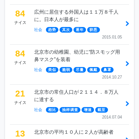
84
広州に居住する外国人は１１万８千人
に。日本人が最多に
ナイス
社会
趋势
其次
逐年
获悉
2015.01.05
84
北京市の幼稚園、幼児に“防スモッグ用
鼻マスク”を装着
ナイス
社会
类似
脆弱
尽量
佩戴
鼻罩
2014.10.27
21
北京市の常住人口が２１１４．８万人
に達する
ナイス
社会
相比
抽样调查
增速
截至
2014.07.04
13
北京市の平均１０人に２人が高齢者