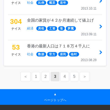
社会
ナイス
比例
截至
老年
2013.10.11
304
全国の家賃が４２か月連続して値上げ
経済
ナイス
房租
工资
涨
梦魇
2013.09.11
53
香港の最新人口は７１８万４千人に
社会
ナイス
数据
官方
居民
临时
2013.08.28
＜
1
2
3
4
5
＞
▲
ページトップへ