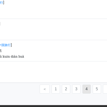
]
行
]
]
中国旅行
话
fù kuăn diàn huà
＜
1
2
3
4
5