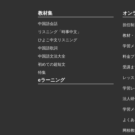
教材集
オン
中国語会話
担任制
リスニング「時事中文」
教材・
ひよこ中文リスニング
学習メ
中国語歌詞
中国語文法大全
料金プ
初めての超短文
受講ま
特集
レッス
eラーニング
学習レ
法人研
学習メモ
よくあ
网校教