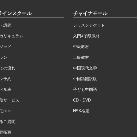
ラインスクール
チャイナモール
・講師
レッスンチケット
カリキュラム
入門&初級教材
ソッド
中級教材
ラン
上級教材
での流れ
中国現代文学
ン予約
中国語翻訳版
ベル表
子ども中国語
修サービス
CD・DVD
plus
HSK検定
るご質問
师招聘