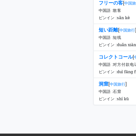
フリーの客
[
中国旅
中国語 :
散客
sǎn kè
ピンイン :
短い距離
[
中国旅行
中国語 :
短线
duǎn xiàn
ピンイン :
コレクトコール
[
中国語 :
对方付款电
duì fāng 
ピンイン :
洞窟
[
]
中国旅行
中国語 :
石窟
shí kū
ピンイン :