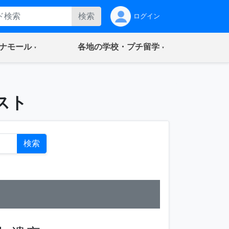
検索
ログイン
(current)
(current)
ナモール
各地の学校・プチ留学
スト
検索