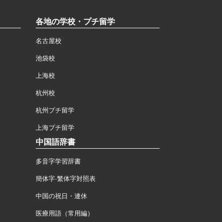
各地の学校・プチ留学
名古屋校
池袋校
上海校
杭州校
杭州プチ留学
上海プチ留学
中国語辞書
多音字学習辞書
簡体字·繁体字対照表
中国の祝日・連休
医療用語（常用編）