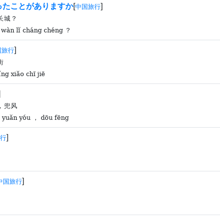
ったことがありますか
[
]
中国旅行
长城？
 wàn lǐ cháng chéng ？
]
国旅行
街
ng xiǎo chī jiē
]
，兜风
ē yuǎn yóu ， dōu fēng
]
行
]
中国旅行