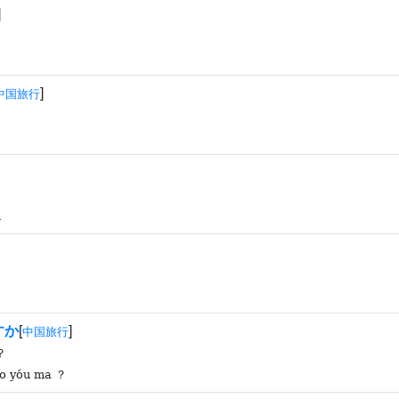
]
]
中国旅行
ù
すか
[
]
中国旅行
？
ǎo yóu ma ？