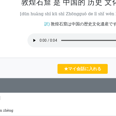
敦煌石窟 是 中国的 历史 文
[dūn huáng shí kū shì Zhōngguó de lì shǐ wén
訳)
敦煌石窟は中国の歴史文化遺産で
★マイ会話に入れる
]
ān zhèng