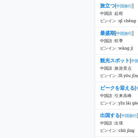
旅立つ
[
]
中国旅行
中国語 :
起程
qǐ chéng
ピンイン :
最盛期
[
]
中国旅行
中国語 :
旺季
wàng jì
ピンイン :
観光スポット
[
中
中国語 :
旅游景点
lǚ yóu jǐn
ピンイン :
ピークを迎える
[
中国語 :
引来高峰
yǐn lái g
ピンイン :
出国する
[
中国旅行
中国語 :
出境
chū jìng
ピンイン :