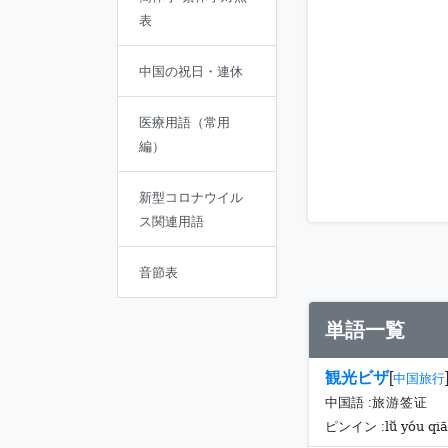
表
中国の祝日・連休
医療用語（常用
編）
新型コロナウイル
ス関連用語
音節表
単語一覧
観光ビザ
[
中国旅行
中国語 :
旅游签证
lǚ yóu qi
ピンイン :