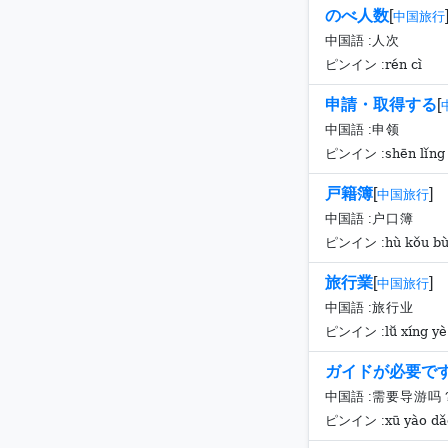
のべ人数
[
中国旅行
中国語 :
人次
rén cì
ピンイン :
申請・取得する
[
中国語 :
申领
shēn lǐng
ピンイン :
戸籍簿
[
]
中国旅行
中国語 :
户口簿
hù kǒu b
ピンイン :
旅行業
[
]
中国旅行
中国語 :
旅行业
lǚ xíng yè
ピンイン :
ガイドが必要で
中国語 :
需要导游吗
xū yào d
ピンイン :