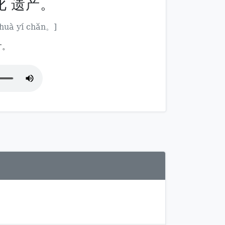
化 遗产。
 huà yí chǎn。]
す。