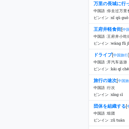
万里の長城に行
中国語 :
你去过万里
nǐ qù guò
ピンイン :
王府井軽食街
[
中
中国語 :
王府井小吃
wáng fǔ jǐ
ピンイン :
ドライプ
[
中国旅行
中国語 :
开汽车远游
kāi qì ch
ピンイン :
旅行の途次
[
中国旅
中国語 :
行次
xíng cì
ピンイン :
団体を組織する
[
中国語 :
组团
zǔ tuán
ピンイン :