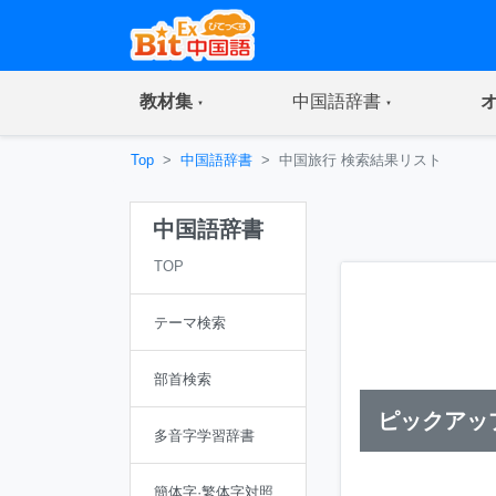
(current)
(current)
教材集
中国語辞書
Top
中国語辞書
中国旅行 検索結果リスト
中国語辞書
TOP
テーマ検索
部首検索
ピックアッ
多音字学習辞書
簡体字·繁体字対照