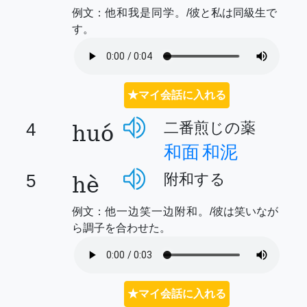
例文：
他和我是同学。
/彼と私は同級生で
す。
★マイ会話に入れる
huó
二番煎じの薬
4
和面
和泥
hè
附和する
5
例文：
他一边笑一边附和。
/彼は笑いなが
ら調子を合わせた。
★マイ会話に入れる