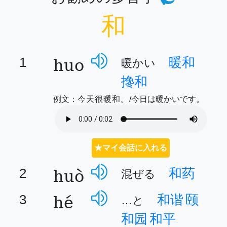
和
huo
1
暖和
暖かい
搀和
例文：
今天很暖和。
/今日は暖かいです。
★マイ会話に入れる
huò
2
和药
混ぜる
hé
3
和谐
颐
…と
和园
和平