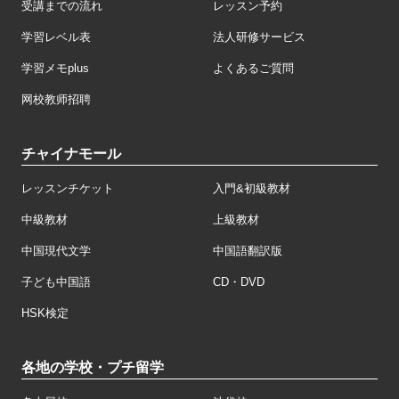
受講までの流れ
レッスン予約
学習レベル表
法人研修サービス
学習メモplus
よくあるご質問
网校教师招聘
チャイナモール
レッスンチケット
入門&初級教材
中級教材
上級教材
中国現代文学
中国語翻訳版
子ども中国語
CD・DVD
HSK検定
各地の学校・プチ留学