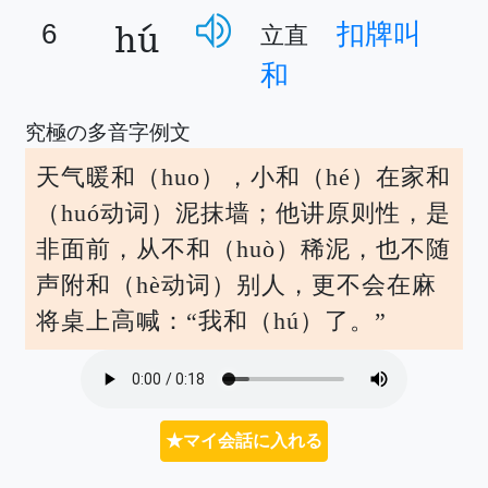
hú
6
扣牌叫
立直
和
究極の多音字例文
天气暖和（huo），小和（hé）在家和
（huó动词）泥抹墙；他讲原则性，是
非面前，从不和（huò）稀泥，也不随
声附和（hè动词）别人，更不会在麻
将桌上高喊：“我和（hú）了。”
★マイ会話に入れる