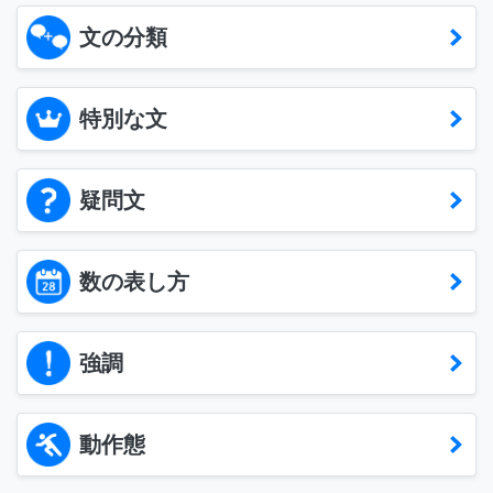
文の分類
特別な文
疑問文
数の表し方
強調
動作態