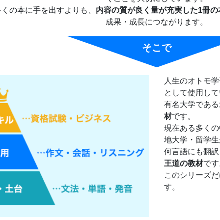
多くの本に手を出すよりも、
内容の質が良く量が充実した1冊の
成果・成長につながります。
そこで
人生のオトモ学
として使用して
有名大学である
材
です。
現在ある多くの
地大学・留学生
何言語にも翻訳
王道の教材
です
このシリーズだ
す。