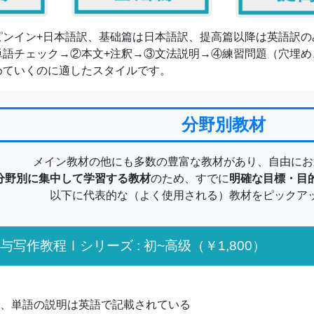
ピンイン+日本語訳、基础篇は日本語訳、提高篇以降は英語訳の
単語チェック→②本文+注釈→③文法説明→④練習問題（穴埋め
めていくのに適したスタイルです。
分野別教材
メイン教材の他にも多数の豊富な教材があり、自由にお
分野別に集中して学習する教材
のため、すでに
明確な目標・目
以下に代表的な（よく使用される）教材をピックア
与写作教程Ⅰ
シリーズ : 初~高级
（￥1,800）
、単語の説明は英語で記載されている