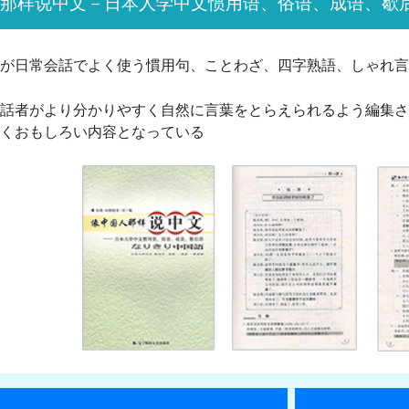
那样说中文－日本人学中文惯用语、俗语、成语、歇
が日常会話でよく使う慣用句、ことわざ、四字熟語、しゃれ言
話者がより分かりやすく自然に言葉をとらえられるよう編集さ
くおもしろい内容となっている