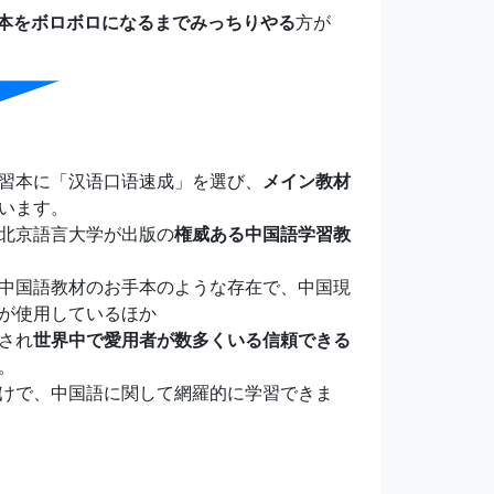
本をボロボロになるまでみっちりやる
方が
習本に「汉语口语速成」を選び、
メイン教材
います。
北京語言大学が出版の
権威ある中国語学習教
中国語教材のお手本のような存在で、中国現
が使用しているほか
され
世界中で愛用者が数多くいる信頼できる
。
けで、中国語に関して網羅的に学習できま