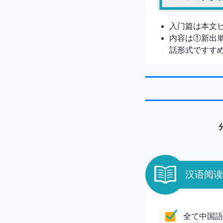
入门篇は本文
内容は①新出
話形式ですす
汉语阅读
全て中国語