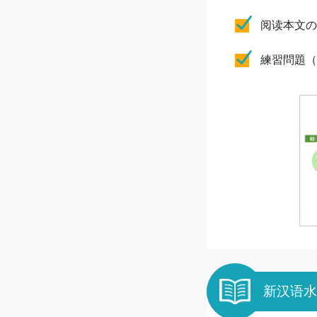
阅读本文の
練習問題（
新汉语水