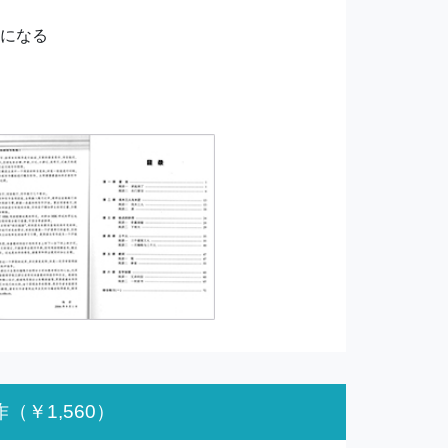
になる
作
（￥1,560）