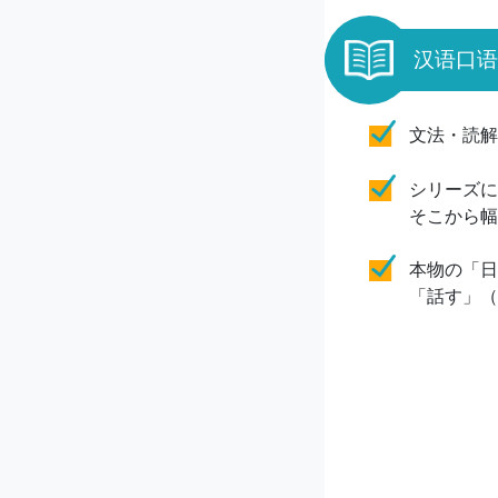
汉语口语
文法・読解
シリーズに
そこから幅
本物の「日
「話す」（