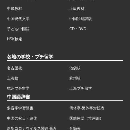
中級教材
上級教材
中国現代文学
中国語翻訳版
子ども中国語
CD・DVD
HSK検定
各地の学校・プチ留学
名古屋校
池袋校
上海校
杭州校
杭州プチ留学
上海プチ留学
中国語辞書
多音字学習辞書
簡体字·繁体字対照表
中国の祝日・連休
医療用語（常用編）
新型コロナウイルス関連用語
音節表