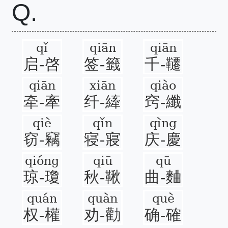
Q.
qǐ
qiān
qiān
启-啓
签-籤
千-韆
qiān
xiān
qiào
牵-牽
纤-縴
窍-纖
qiè
qǐn
qìng
窃-竊
寝-寢
庆-慶
qióng
qiū
qū
琼-瓊
秋-鞦
曲-麯
quán
quàn
què
权-權
劝-勸
确-確