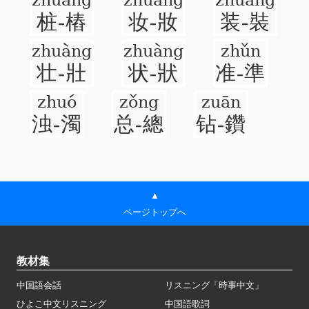
桩-樁
妆-妝
装-裝
zhuàng
zhuàng
zhǔn
壮-壯
状-狀
准-準
zhuó
zǒng
zuān
浊-濁
总-總
钻-鑽
▲
ページトップへ
教材集
中国語会話
リスニング「時事中文」
ひよこ中文リスニング
中国語歌詞