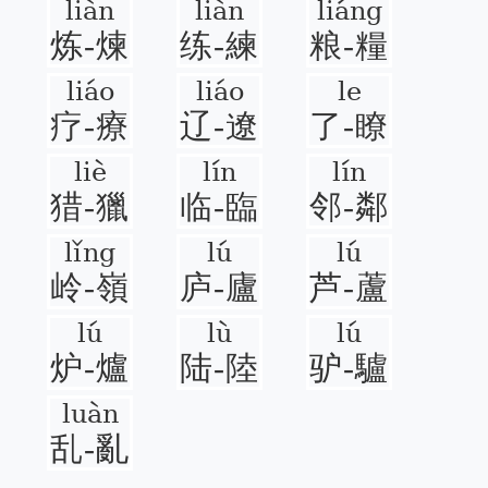
liàn
liàn
liáng
炼-煉
练-練
粮-糧
liáo
liáo
le
疗-療
辽-遼
了-瞭
liè
lín
lín
猎-獵
临-臨
邻-鄰
lǐng
lú
lú
岭-嶺
庐-廬
芦-蘆
lú
lù
lú
炉-爐
陆-陸
驴-驢
luàn
乱-亂