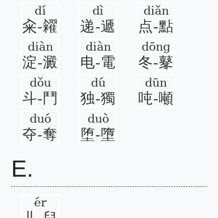
dí
dì
diǎn
籴-糴
递-遞
点-點
diàn
diàn
dōng
淀-澱
电-電
冬-鼕
dǒu
dú
dūn
斗-鬥
独-獨
吨-噸
duó
duò
夺-奪
堕-墮
E.
ér
儿-兒