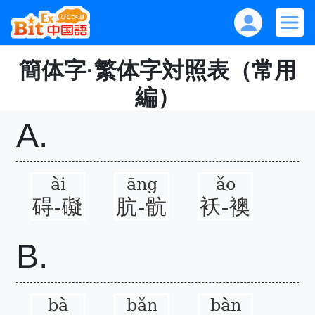
簡体字·繁体字対照表（常用
編）
A.
ài
āng
ǎo
碍-礙
肮-骯
袄-襖
B.
bà
bǎn
bàn