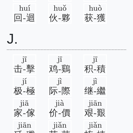
huí
huǒ
huò
回-迴
伙-夥
获-獲
J.
jī
jī
jī
击-擊
鸡-鷄
积-積
jí
jì
jì
极-極
际-際
继-繼
jiā
jià
jiān
家-傢
价-價
艰-艱
jiān
jiǎn
jiǎn