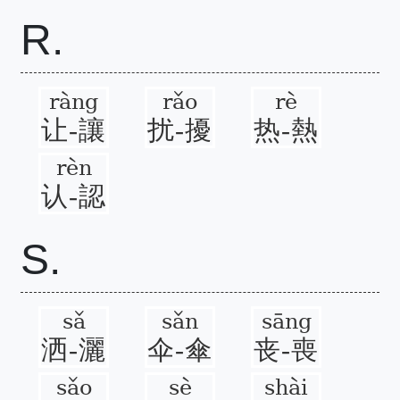
R.
ràng
rǎo
rè
让-讓
扰-擾
热-熱
rèn
认-認
S.
sǎ
sǎn
sāng
洒-灑
伞-傘
丧-喪
sǎo
sè
shài