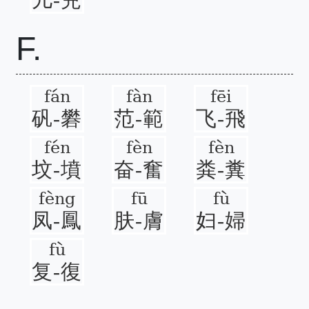
F.
fán
fàn
fēi
矾-礬
范-範
飞-飛
fén
fèn
fèn
坟-墳
奋-奮
粪-糞
fèng
fū
fù
凤-鳳
肤-膚
妇-婦
fù
复-復