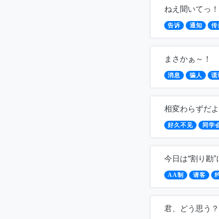
ねえ聞いてっ！
告诉
通知
传
まさかぁ～！
消息
骗人
谎
相変わらずだよ
好久不见
同学
今日は“割り勘
AA制
请客
君、どう思う？