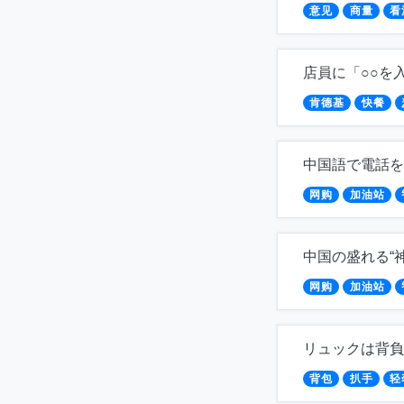
意见
商量
看
店員に「○○を
肯德基
快餐
中国語で電話を
网购
加油站
中国の盛れる“
网购
加油站
リュックは背負
背包
扒手
轻