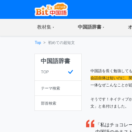
(current)
(current)
教材集
中国語辞書
Top
初めての超短文
中国語辞書
中国語を長く勉強して
TOP
会話自体は短いのに、
一体なぜこんなことが
テーマ検索
そうです！ネイティブ
部首検索
文」と名付けました。
「私はチョコレ
中国語のテキス