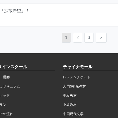
「拡散希望」！
1
2
3
＞
ラインスクール
チャイナモール
・講師
レッスンチケット
カリキュラム
入門&初級教材
ソッド
中級教材
ラン
上級教材
での流れ
中国現代文学