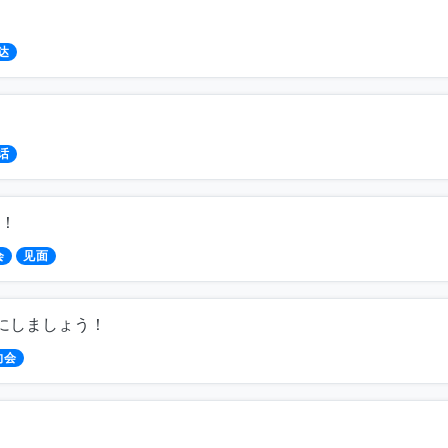
达
话
！
会
见面
”にしましょう！
约会