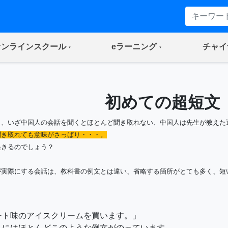
(current)
(current)
オンラインスクール
eラーニング
チャイ
初めての超短文
も、いざ中国人の会話を聞くとほとんど聞き取れない、中国人は先生が教えた
聞き取れても意味がさっぱり・・・。
起きるのでしょう？
が実際にする会話は、教科書の例文とは違い、省略する箇所がとても多く、短
ート味のアイスクリームを買います。」
トにはほとんどこのような例文がのっています。