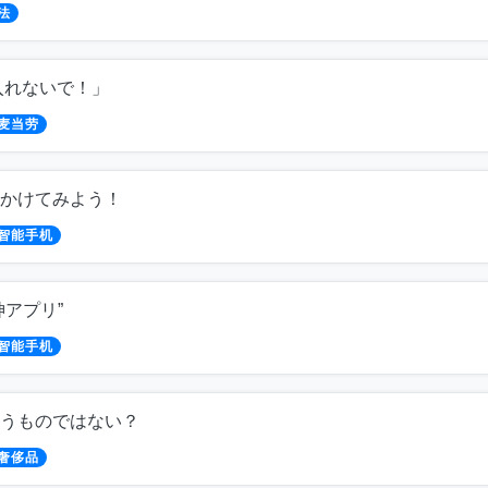
法
入れないで！」
麦当劳
かけてみよう！
智能手机
神アプリ”
智能手机
うものではない？
奢侈品