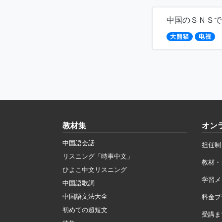
中国のＳＮＳで
大熊猫
电视
教材集
オン
中国語会話
担任制
リスニング「時事中文」
教材・
ひよこ中文リスニング
学習メ
中国語歌詞
中国語文法大全
料金プ
初めての超短文
受講ま