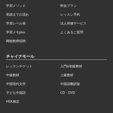
学習メソッド
料金プラン
受講までの流れ
レッスン予約
学習レベル表
法人研修サービス
学習メモplus
よくあるご質問
网校教师招聘
チャイナモール
レッスンチケット
入門&初級教材
中級教材
上級教材
中国現代文学
中国語翻訳版
子ども中国語
CD・DVD
HSK検定