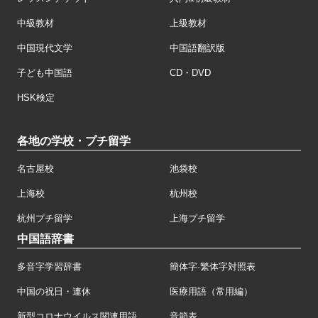
中級教材
上級教材
中国現代文学
中国語翻訳版
子ども中国語
CD・DVD
HSK検定
各地の学校・プチ留学
名古屋校
池袋校
上海校
杭州校
杭州プチ留学
上海プチ留学
中国語辞書
多音字学習辞書
簡体字·繁体字対照表
中国の祝日・連休
医療用語（常用編）
新型コロナウイルス関連用語
音節表