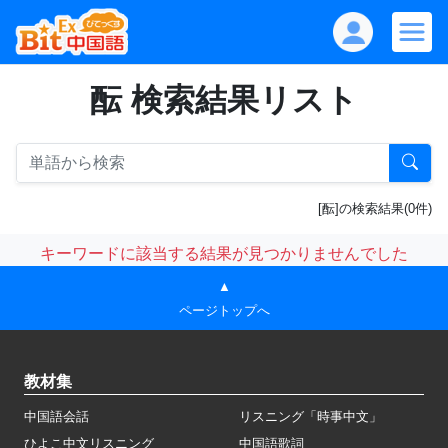
酝 検索結果リスト
[酝]の検索結果(0件)
キーワードに該当する結果が見つかりませんでした
▲
ページトップへ
教材集
中国語会話
リスニング「時事中文」
ひよこ中文リスニング
中国語歌詞