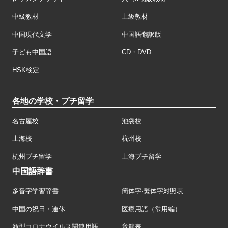
中級教材
上級教材
中国現代文学
中国語翻訳版
子ども中国語
CD・DVD
HSK検定
各地の学校・プチ留学
名古屋校
池袋校
上海校
杭州校
杭州プチ留学
上海プチ留学
中国語辞書
多音字学習辞書
簡体字·繁体字対照表
中国の祝日・連休
医療用語（常用編）
新型コロナウイルス関連用語
音節表