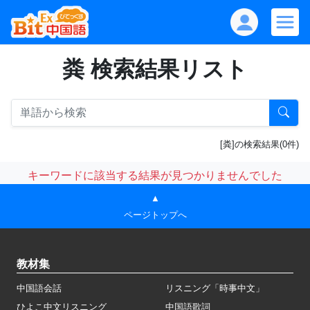
粪 検索結果リスト
[粪]の検索結果(0件)
キーワードに該当する結果が見つかりませんでした
▲
ページトップへ
教材集
中国語会話
リスニング「時事中文」
ひよこ中文リスニング
中国語歌詞