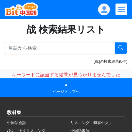
战 検索結果リスト
[战]の検索結果(0件)
キーワードに該当する結果が見つかりませんでした
▲
ページトップへ
教材集
中国語会話
リスニング「時事中文」
ひよこ中文リスニング
中国語歌詞