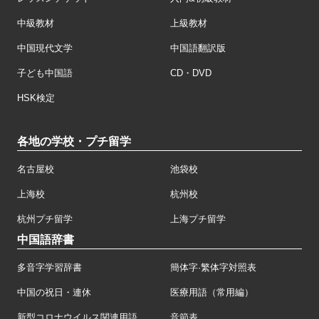
中級教材
上級教材
中国現代文学
中国語翻訳版
子ども中国語
CD・DVD
HSK検定
各地の学校・プチ留学
名古屋校
池袋校
上海校
杭州校
杭州プチ留学
上海プチ留学
中国語辞書
多音字学習辞書
簡体字·繁体字対照表
中国の祝日・連休
医療用語（常用編）
新型コロナウイルス関連用語
音節表