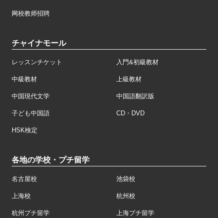
网校教师招聘
チャイナモール
レッスンチケット
入門&初級教材
中級教材
上級教材
中国現代文学
中国語翻訳版
子ども中国語
CD・DVD
HSK検定
各地の学校・プチ留学
名古屋校
池袋校
上海校
杭州校
杭州プチ留学
上海プチ留学