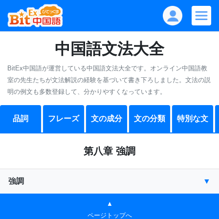
中国語文法大全
BitEx中国語が運営している中国語文法大全です。オンライン中国語教
室の先生たちが文法解説の経験を基づいて書き下ろしました。
文法の説
明の例文も多数登録して、分かりやすくなっています。
品詞
フレーズ
文の成分
文の分類
特別な文
第八章 強調
強調
▲
ページトップへ