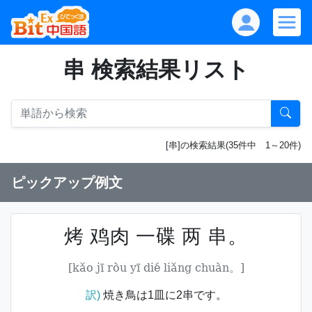
串 検索結果リスト
[串]の検索結果(35件中 1～20件)
ピックアップ例文
烤 鸡肉 一碟 两 串。
[kǎo jī ròu yī dié liǎng chuàn。]
訳)
焼き鳥は1皿に2串です。