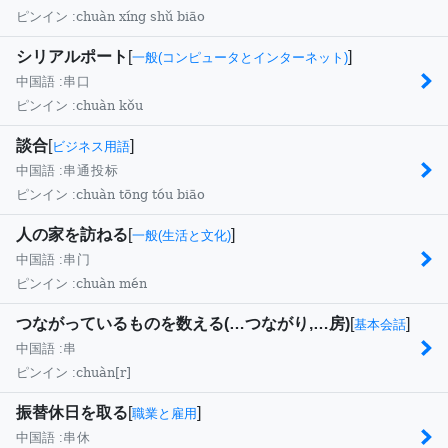
chuàn xíng shǔ biāo
ピンイン :
シリアルポート
[
]
一般(コンピュータとインターネット)
中国語 :
串口
chuàn kǒu
ピンイン :
談合
[
]
ビジネス用語
中国語 :
串通投标
chuàn tōng tóu biāo
ピンイン :
人の家を訪ねる
[
]
一般(生活と文化)
中国語 :
串门
chuàn mén
ピンイン :
つながっているものを数える(…つながり,…房)
[
]
基本会話
中国語 :
串
chuàn[r]
ピンイン :
振替休日を取る
[
]
職業と雇用
中国語 :
串休