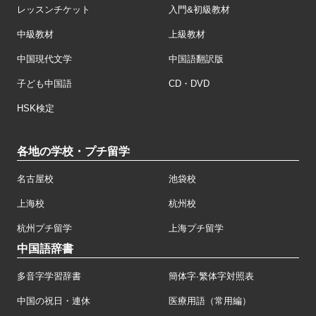
レッスンチケット
入門&初級教材
中級教材
上級教材
中国現代文学
中国語翻訳版
子ども中国語
CD・DVD
HSK検定
各地の学校・プチ留学
名古屋校
池袋校
上海校
杭州校
杭州プチ留学
上海プチ留学
中国語辞書
多音字学習辞書
簡体字·繁体字対照表
中国の祝日・連休
医療用語（常用編）