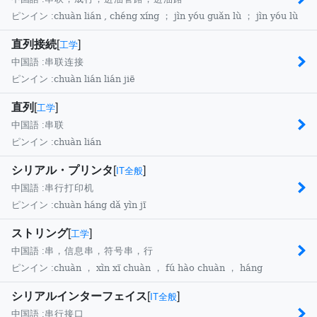
chuàn lián , chéng xíng ； jìn yóu guǎn lù ； jìn yóu lù
ピンイン :
直列接続
[
]
工学
中国語 :
串联连接
chuàn lián lián jiē
ピンイン :
直列
[
]
工学
中国語 :
串联
chuàn lián
ピンイン :
シリアル・プリンタ
[
]
IT全般
中国語 :
串行打印机
chuàn háng dǎ yìn jī
ピンイン :
ストリング
[
]
工学
中国語 :
串，信息串，符号串，行
chuàn ， xìn xī chuàn ， fú hào chuàn ， háng
ピンイン :
シリアルインターフェイス
[
]
IT全般
中国語 :
串行接口