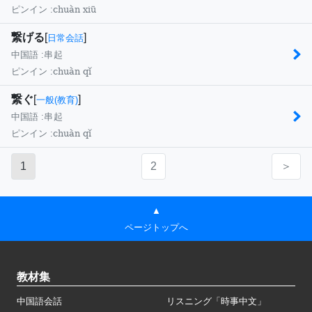
chuàn xiū
ピンイン :
繋げる
[
]
日常会話
中国語 :
串起
chuàn qǐ
ピンイン :
繋ぐ
[
]
一般(教育)
中国語 :
串起
chuàn qǐ
ピンイン :
1
2
＞
▲
ページトップへ
教材集
中国語会話
リスニング「時事中文」