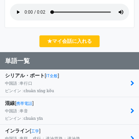
★マイ会話に入れる
単語一覧
シリアル・ポート
[
]
IT全般
中国語 :
串行口
chuàn xíng kǒu
ピンイン :
混線
[
]
携帯電話
中国語 :
串音
chuàn yīn
ピンイン :
インライン
[
]
工学
中国語 :
串联，成行；进油管路；进油路