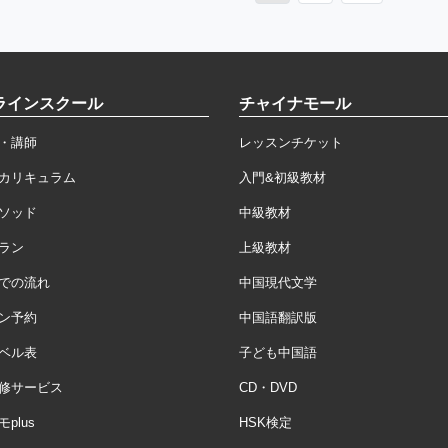
ラインスクール
チャイナモール
・講師
レッスンチケット
カリキュラム
入門&初級教材
ソッド
中級教材
ラン
上級教材
での流れ
中国現代文学
ン予約
中国語翻訳版
ベル表
子ども中国語
修サービス
CD・DVD
plus
HSK検定