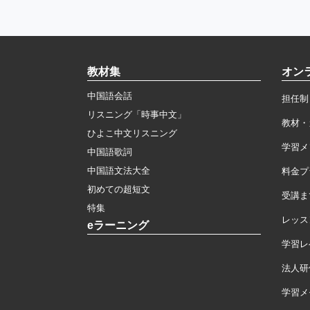
教材集
オン
中国語会話
担任制
リスニング「時事中文」
教材・
ひよこ中文リスニング
学習メ
中国語歌詞
中国語文法大全
料金プ
初めての超短文
受講ま
特集
レッス
eラーニング
学習レ
法人研
学習メモ