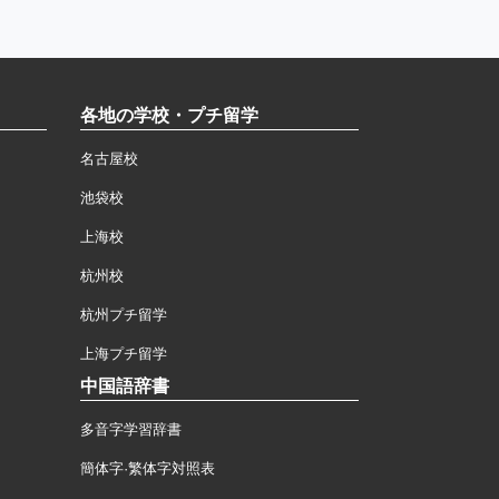
各地の学校・プチ留学
名古屋校
池袋校
上海校
杭州校
杭州プチ留学
上海プチ留学
中国語辞書
多音字学習辞書
簡体字·繁体字対照表