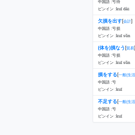
中国語 :
亏待
kuī dài
ピンイン :
欠損を出す
[
]
会計
中国語 :
亏损
kuī sǔn
ピンイン :
(体を)損なう
[
貿易
中国語 :
亏损
kuī sǔn
ピンイン :
損をする
[
一般(生活
中国語 :
亏
kuī
ピンイン :
不足する
[
一般(生活
中国語 :
亏
kuī
ピンイン :