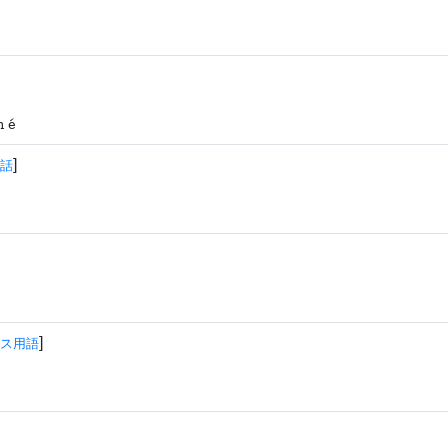
n é
]
話
]
ス用語