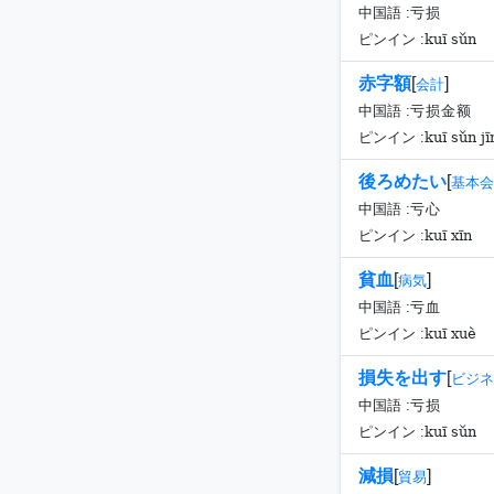
中国語 :
亏损
kuī sǔn
ピンイン :
赤字額
[
]
会計
中国語 :
亏损金额
kuī sǔn jī
ピンイン :
後ろめたい
[
基本会
中国語 :
亏心
kuī xīn
ピンイン :
貧血
[
]
病気
中国語 :
亏血
kuī xuè
ピンイン :
損失を出す
[
ビジネ
中国語 :
亏损
kuī sǔn
ピンイン :
減損
[
]
貿易