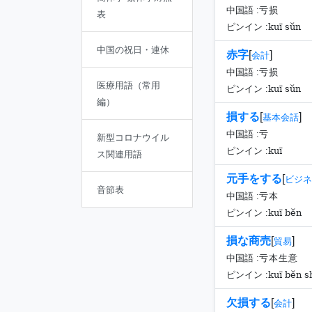
中国語 :
亏损
表
kuī sǔn
ピンイン :
中国の祝日・連休
赤字
[
]
会計
中国語 :
亏损
医療用語（常用
kuī sǔn
ピンイン :
編）
損する
[
]
基本会話
中国語 :
亏
新型コロナウイル
kuī
ピンイン :
ス関連用語
元手をする
[
ビジネ
音節表
中国語 :
亏本
kuī běn
ピンイン :
損な商売
[
]
貿易
中国語 :
亏本生意
kuī běn s
ピンイン :
欠損する
[
]
会計