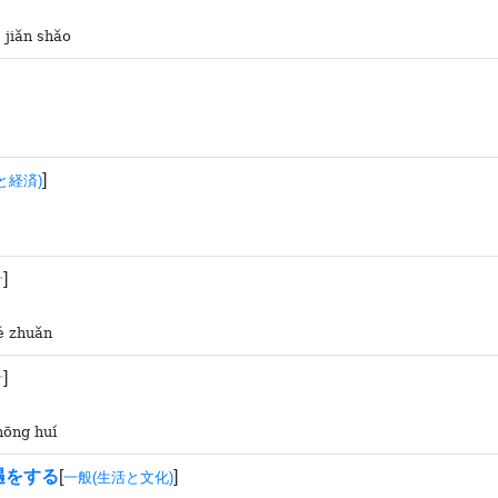
 jiǎn shǎo
]
と経済)
]
計
ié zhuǎn
]
計
hōng huí
遇をする
[
]
一般(生活と文化)