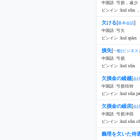
中国語 :
亏损，减少
kuī sǔn ，
ピンイン :
欠ける
[
]
基本会話
中国語 :
亏欠
kuī qiàn
ピンイン :
損失
[
一般(ビジネス
中国語 :
亏损
kuī sǔn
ピンイン :
欠損金の繰越
[
会
中国語 :
亏损结转
kuī sǔn j
ピンイン :
欠損金の繰戻
[
会
中国語 :
亏损冲回
kuī sǔn c
ピンイン :
義理を欠いた待