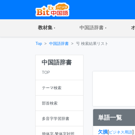
(current)
(current)
教材集
中国語辞書
Top
中国語辞書
亏 検索結果リスト
中国語辞書
TOP
テーマ検索
部首検索
単語一覧
多音字学習辞書
欠損
[
]
ビジネス用語
簡体字·繁体字対照