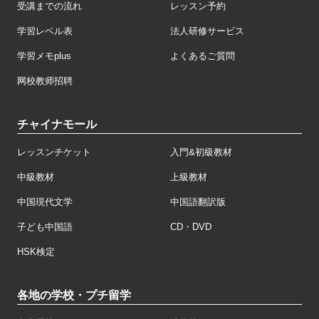
受講までの流れ
レッスン予約
学習レベル表
法人研修サービス
学習メモplus
よくあるご質問
网校教师招聘
チャイナモール
レッスンチケット
入門&初級教材
中級教材
上級教材
中国現代文学
中国語翻訳版
子ども中国語
CD・DVD
HSK検定
各地の学校・プチ留学