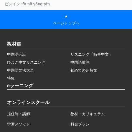
fù nǚ yòng pǐn
ピンイン :
▲
ページトップへ
教材集
中国語会話
リスニング「時事中文」
ひよこ中文リスニング
中国語歌詞
中国語文法大全
初めての超短文
特集
eラーニング
オンラインスクール
担任制・講師
教材・カリキュラム
学習メソッド
料金プラン