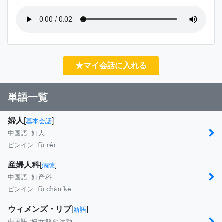
★マイ会話に入れる
単語一覧
婦人
[
]
基本会話
中国語 :
妇人
fù rén
ピンイン :
産婦人科
[
]
病院
中国語 :
妇产科
fù chǎn kē
ピンイン :
ウィメンズ・リブ
[
]
新語
中国語 :
妇女解放运动