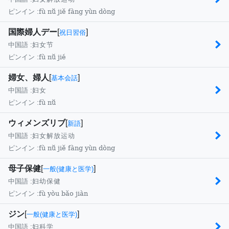
fù nǚ jiě fàng yùn dòng
ピンイン :
国際婦人デー
[
]
祝日習俗
中国語 :
妇女节
fù nǚ jié
ピンイン :
婦女、婦人
[
]
基本会話
中国語 :
妇女
fù nǚ
ピンイン :
ウィメンズリブ
[
]
新語
中国語 :
妇女解放运动
fù nǚ jiě fàng yùn dòng
ピンイン :
母子保健
[
]
一般(健康と医学)
中国語 :
妇幼保健
fù yòu bǎo jiàn
ピンイン :
ジン
[
]
一般(健康と医学)
中国語 :
妇科学