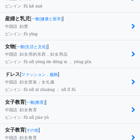
fù kē xué
ピンイン :
産婦と乳児
[
]
一般(健康と医学)
中国語 :
妇婴
fù yīng
ピンイン :
女物
[
]
一般(生活と文化)
中国語 :
妇女用的东西，妇女用品
fù nǚ yòng de dōng xi ， yòng pǐn
ピンイン :
ドレス
[
]
ファッション．服飾
中国語 :
妇女西装；女礼服
fù nǚ xī zhuāng ； nǚ lǐ fú
ピンイン :
女子教育
[
]
一般(教育)
中国語 :
妇女教育
fù nǚ jiào yù
ピンイン :
女子教育
[
]
その他
中国語 :
妇女教育