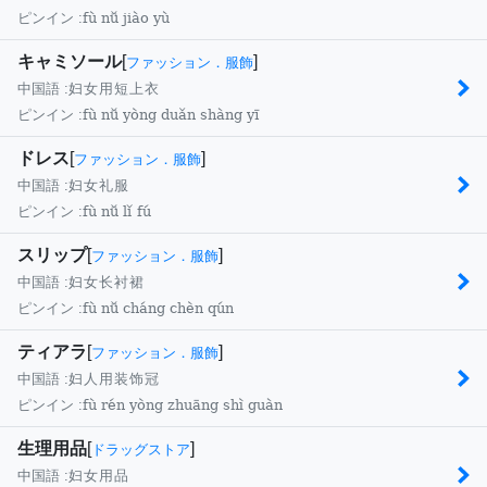
fù nǚ jiào yù
ピンイン :
キャミソール
[
]
ファッション．服飾
中国語 :
妇女用短上衣
fù nǚ yòng duǎn shàng yī
ピンイン :
ドレス
[
]
ファッション．服飾
中国語 :
妇女礼服
fù nǚ lǐ fú
ピンイン :
スリップ
[
]
ファッション．服飾
中国語 :
妇女长衬裙
fù nǚ cháng chèn qún
ピンイン :
ティアラ
[
]
ファッション．服飾
中国語 :
妇人用装饰冠
fù rén yòng zhuāng shì guàn
ピンイン :
生理用品
[
]
ドラッグストア
中国語 :
妇女用品