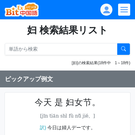
妇 検索結果リスト
[妇]の検索結果(18件中 1～18件)
ピックアップ例文
今天 是 妇女节。
[jīn tiān shì fù nǚ jié。]
訳)
今日は婦人デーです。