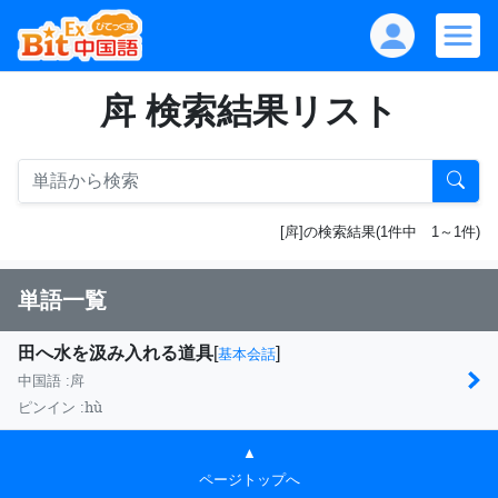
戽 検索結果リスト
[戽]の検索結果(1件中 1～1件)
単語一覧
田へ水を汲み入れる道具
[
]
基本会話
中国語 :
戽
hù
ピンイン :
▲
ページトップへ