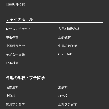
网校教师招聘
チャイナモール
レッスンチケット
入門&初級教材
中級教材
上級教材
中国現代文学
中国語翻訳版
子ども中国語
CD・DVD
HSK検定
各地の学校・プチ留学
名古屋校
池袋校
上海校
杭州校
杭州プチ留学
上海プチ留学