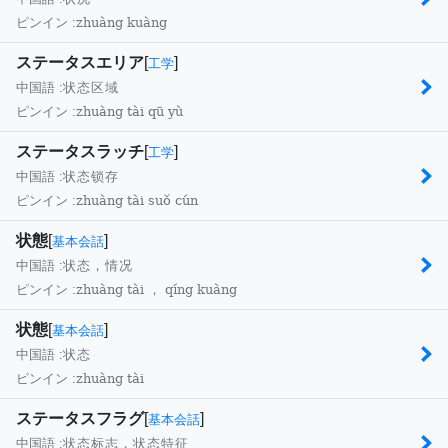
zhuàng kuàng
ピンイン :
ステータスエリア
[
]
工学
中国語 :
状态区域
zhuàng tài qū yù
ピンイン :
ステータスラッチ
[
]
工学
中国語 :
状态锁存
zhuàng tài suǒ cún
ピンイン :
状態
[
]
基本会話
中国語 :
状态，情况
zhuàng tài ， qíng kuàng
ピンイン :
状態
[
]
基本会話
中国語 :
状态
zhuàng tài
ピンイン :
ステータスフラグ
[
]
基本会話
中国語 :
状态标志，状态特征