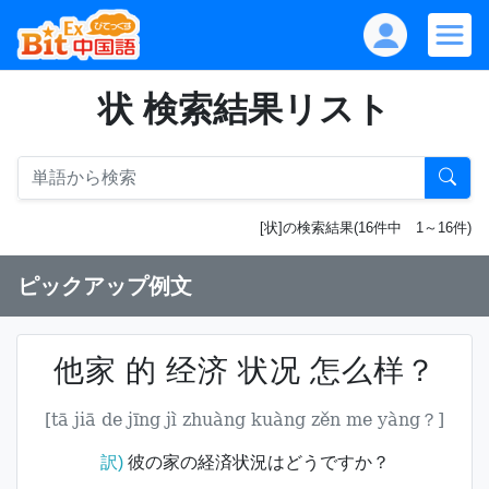
状 検索結果リスト
[状]の検索結果(16件中 1～16件)
ピックアップ例文
他家 的 经济 状况 怎么样？
[tā jiā de jīng jì zhuàng kuàng zěn me yàng？]
訳)
彼の家の経済状況はどうですか？