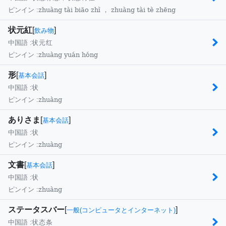
zhuàng tài biāo zhì ， zhuàng tài tè zhēng
ピンイン :
状元紅
[
]
飲み物
中国語 :
状元红
zhuàng yuán hóng
ピンイン :
形
[
]
基本会話
中国語 :
状
zhuàng
ピンイン :
ありさま
[
]
基本会話
中国語 :
状
zhuàng
ピンイン :
文書
[
]
基本会話
中国語 :
状
zhuàng
ピンイン :
ステータスバー
[
]
一般(コンピュータとインターネット)
中国語 :
状态条