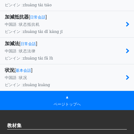
zhuàng tài tiáo
ピンイン :
加減抵抗器
[
]
日常会話
中国語 :
状态抵抗机
zhuàng tài dǐ kàng jī
ピンイン :
加減法
[
]
日常会話
中国語 :
状态法律
zhuàng tài fǎ lǜ
ピンイン :
状況
[
]
基本会話
中国語 :
状况
zhuàng kuàng
ピンイン :
▲
ページトップへ
教材集