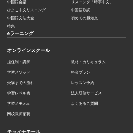
中国語会話
リスニング「時事中文」
ひよこ中文リスニング
中国語歌詞
中国語文法大全
初めての超短文
特集
eラーニング
オンラインスクール
担任制・講師
教材・カリキュラム
学習メソッド
料金プラン
受講までの流れ
レッスン予約
学習レベル表
法人研修サービス
学習メモplus
よくあるご質問
网校教师招聘
チャイナモール