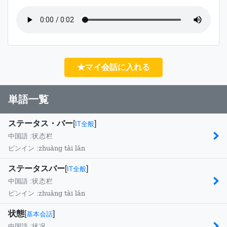
★マイ会話に入れる
単語一覧
ステータス・バー
[
]
IT全般
中国語 :
状态栏
zhuàng tài lán
ピンイン :
ステータスバー
[
]
IT全般
中国語 :
状态栏
zhuàng tài lán
ピンイン :
状態
[
]
基本会話
中国語 :
状况