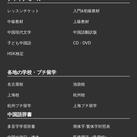
レッスンチケット
入門&初級教材
中級教材
上級教材
中国現代文学
中国語翻訳版
子ども中国語
CD・DVD
HSK検定
各地の学校・プチ留学
名古屋校
池袋校
上海校
杭州校
杭州プチ留学
上海プチ留学
中国語辞書
多音字学習辞書
簡体字·繁体字対照表