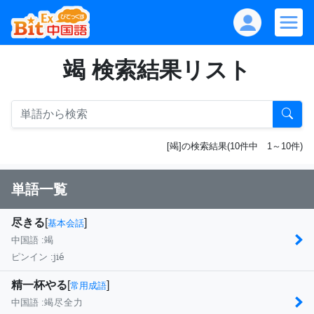
竭 検索結果リスト
[竭]の検索結果(10件中 1～10件)
単語一覧
尽きる
[
]
基本会話
中国語 :
竭
jié
ピンイン :
精一杯やる
[
]
常用成語
中国語 :
竭尽全力