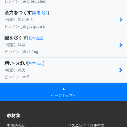
jié lì fèn zhàn
ピンイン :
全力をつくす
[
]
常用成語
中国語 :
竭尽全力
jié jìn quán lì
ピンイン :
誠を尽くす
[
]
基本会話
中国語 :
竭诚
jié chéng
ピンイン :
精いっぱい
[
]
基本会話
中国語 :
竭力
jié lì
ピンイン :
▲
ページトップへ
教材集
中国語会話
リスニング「時事中文」