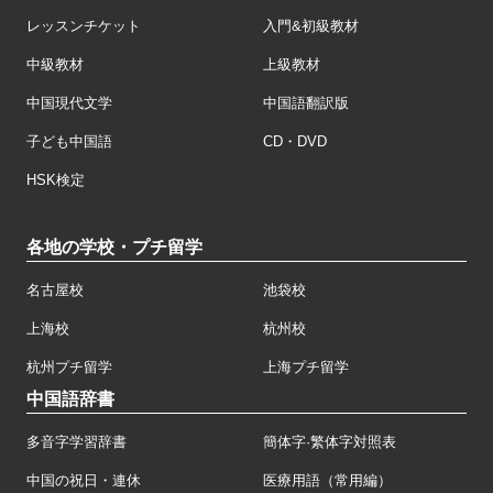
レッスンチケット
入門&初級教材
中級教材
上級教材
中国現代文学
中国語翻訳版
子ども中国語
CD・DVD
HSK検定
各地の学校・プチ留学
名古屋校
池袋校
上海校
杭州校
杭州プチ留学
上海プチ留学
中国語辞書
多音字学習辞書
簡体字·繁体字対照表
中国の祝日・連休
医療用語（常用編）