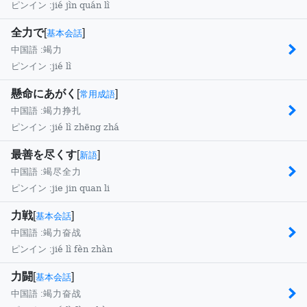
jié jìn quán lì
ピンイン :
全力で
[
]
基本会話
中国語 :
竭力
jié lì
ピンイン :
懸命にあがく
[
]
常用成語
中国語 :
竭力挣扎
jié lì zhēng zhá
ピンイン :
最善を尽くす
[
]
新語
中国語 :
竭尽全力
jie jin quan li
ピンイン :
力戦
[
]
基本会話
中国語 :
竭力奋战
jié lì fèn zhàn
ピンイン :
力闘
[
]
基本会話
中国語 :
竭力奋战