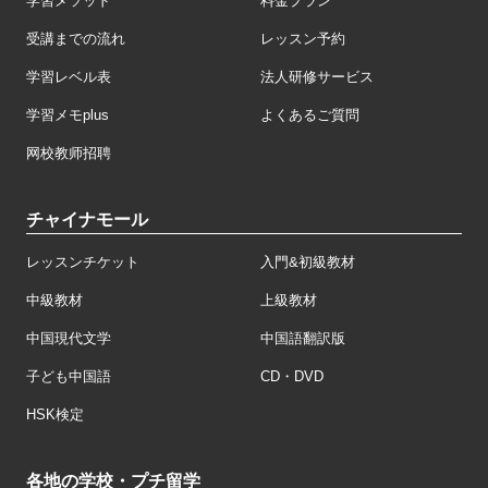
学習メソッド
料金プラン
受講までの流れ
レッスン予約
学習レベル表
法人研修サービス
学習メモplus
よくあるご質問
网校教师招聘
チャイナモール
レッスンチケット
入門&初級教材
中級教材
上級教材
中国現代文学
中国語翻訳版
子ども中国語
CD・DVD
HSK検定
各地の学校・プチ留学