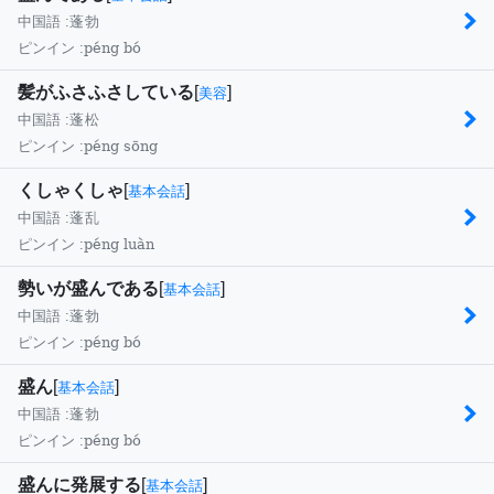
中国語 :
蓬勃
péng bó
ピンイン :
髪がふさふさしている
[
]
美容
中国語 :
蓬松
péng sōng
ピンイン :
くしゃくしゃ
[
]
基本会話
中国語 :
蓬乱
péng luàn
ピンイン :
勢いが盛んである
[
]
基本会話
中国語 :
蓬勃
péng bó
ピンイン :
盛ん
[
]
基本会話
中国語 :
蓬勃
péng bó
ピンイン :
盛んに発展する
[
]
基本会話