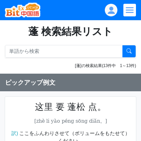
蓬 検索結果リスト
[蓬]の検索結果(13件中 1～13件)
ピックアップ例文
这里 要 蓬松 点。
[zhè li yào péng sōng diǎn。]
訳)
ここをふんわりさせて（ボリュームをもたせて）
ください。