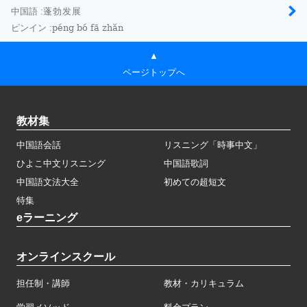
中国語 :
蓬勃发展
péng bó fā zhǎn
ピンイン :
▲
ページトップへ
教材集
中国語会話
リスニング「時事中文」
ひよこ中文リスニング
中国語歌詞
中国語文法大全
初めての超短文
特集
eラーニング
オンラインスクール
担任制・講師
教材・カリキュラム