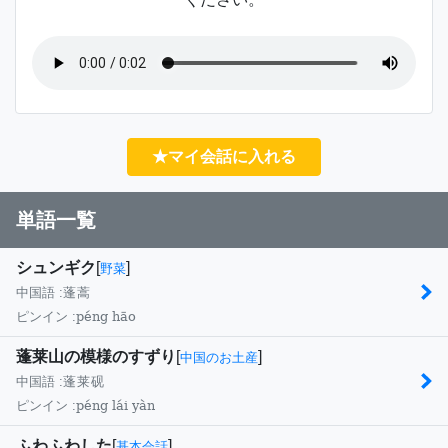
★マイ会話に入れる
単語一覧
シュンギク
[
]
野菜
中国語 :
蓬蒿
péng hāo
ピンイン :
蓬莱山の模様のすずり
[
]
中国のお土産
中国語 :
蓬莱砚
péng lái yàn
ピンイン :
ふわふわした
[
]
基本会話