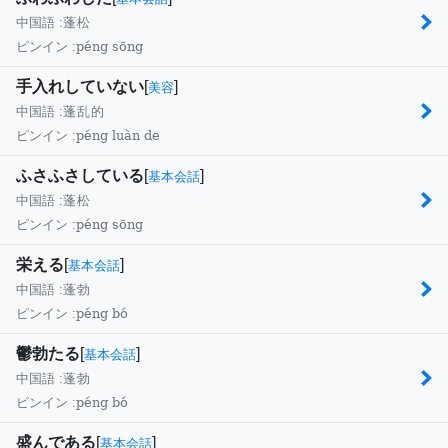
中国語 :
蓬松
péng sōng
ピンイン :
手入れしていない
[
]
美容
中国語 :
蓬乱的
péng luàn de
ピンイン :
ふさふさしている
[
]
基本会話
中国語 :
蓬松
péng sōng
ピンイン :
栄える
[
]
基本会話
中国語 :
蓬勃
péng bó
ピンイン :
鬱勃たる
[
]
基本会話
中国語 :
蓬勃
péng bó
ピンイン :
盛んである
[
]
基本会話